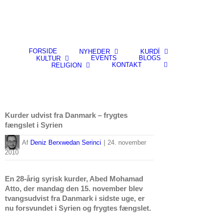
FORSIDE
NYHEDER
KURDÎ
EVENTS
BLOGS
KULTUR
KONTAKT
RELIGION
Kurder udvist fra Danmark – frygtes
fængslet i Syrien
By
Deniz Berxwedan Serinci
|
24. november
2010
En 28-årig syrisk kurder, Abed Mohamad
Atto, der mandag den 15. november blev
tvangsudvist fra Danmark i sidste uge, er
nu forsvundet i Syrien og frygtes fængslet.