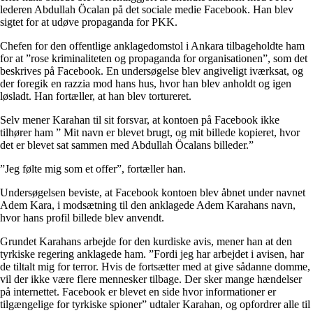
lederen Abdullah Öcalan på det sociale medie Facebook. Han blev
sigtet for at udøve propaganda for PKK.
Chefen for den offentlige anklagedomstol i Ankara tilbageholdte ham
for at ”rose kriminaliteten og propaganda for organisationen”, som det
beskrives på Facebook. En undersøgelse blev angiveligt iværksat, og
der foregik en razzia mod hans hus, hvor han blev anholdt og igen
løsladt. Han fortæller, at han blev tortureret.
Selv mener Karahan til sit forsvar, at kontoen på Facebook ikke
tilhører ham ” Mit navn er blevet brugt, og mit billede kopieret, hvor
det er blevet sat sammen med Abdullah Öcalans billeder.”
”Jeg følte mig som et offer”, fortæller han.
Undersøgelsen beviste, at Facebook kontoen blev åbnet under navnet
Adem Kara, i modsætning til den anklagede Adem Karahans navn,
hvor hans profil billede blev anvendt.
Grundet Karahans arbejde for den kurdiske avis, mener han at den
tyrkiske regering anklagede ham. ”Fordi jeg har arbejdet i avisen, har
de tiltalt mig for terror. Hvis de fortsætter med at give sådanne domme,
vil der ikke være flere mennesker tilbage. Der sker mange hændelser
på internettet. Facebook er blevet en side hvor informationer er
tilgængelige for tyrkiske spioner” udtaler Karahan, og opfordrer alle til