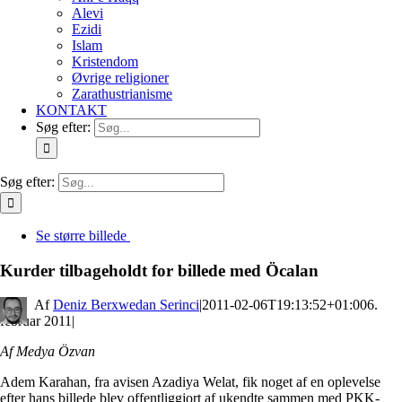
Alevi
Ezidi
Islam
Kristendom
Øvrige religioner
Zarathustrianisme
KONTAKT
Søg efter:
Søg efter:
Se større billede
Kurder tilbageholdt for billede med Öcalan
By
Deniz Berxwedan Serinci
|
2011-02-06T19:13:52+01:00
6.
februar 2011
|
Af Medya Özvan
Adem Karahan, fra avisen Azadiya Welat, fik noget af en oplevelse
efter hans billede blev offentliggjort af ukendte sammen med PKK-