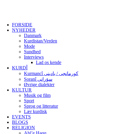
FORSIDE
NYHEDER
Danmark
Kurdistan/Verden
Mode
Sundhed
Interviews
Lad os kende
KURDÎ
Kurmancî کورمانجی / بادینی
Soranî سۆرانی
Øvrige dialekter
KULTUR
Musik og film
Sport
Sprog og litteratur
Lær kurdisk
EVENTS
BLOGS
RELIGION
Ahl’e Haqq