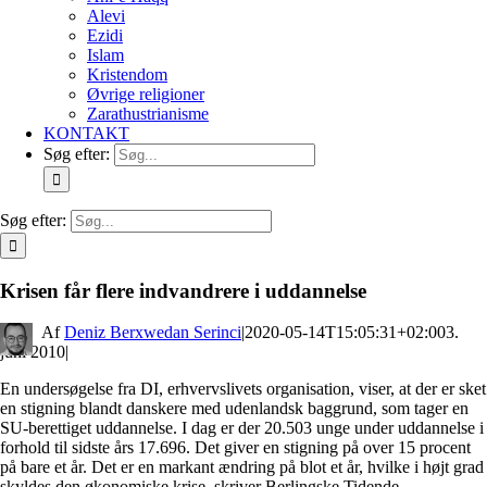
Alevi
Ezidi
Islam
Kristendom
Øvrige religioner
Zarathustrianisme
KONTAKT
Søg efter:
Søg efter:
Krisen får flere indvandrere i uddannelse
By
Deniz Berxwedan Serinci
|
2020-05-14T15:05:31+02:00
3.
juni 2010
|
En undersøgelse fra DI, erhvervslivets organisation, viser, at der er sket
en stigning blandt danskere med udenlandsk baggrund, som tager en
SU-berettiget uddannelse. I dag er der 20.503 unge under uddannelse i
forhold til sidste års 17.696. Det giver en stigning på over 15 procent
på bare et år. Det er en markant ændring på blot et år, hvilke i højt grad
skyldes den økonomiske krise, skriver Berlingske Tidende.