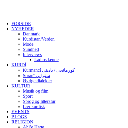
FORSIDE
NYHEDER
Danmark
Kurdistan/Verden
Mode
Sundhed
Interviews
Lad os kende
KURDÎ
Kurmancî کورمانجی / بادینی
Soranî سۆرانی
Øvrige dialekter
KULTUR
Musik og film
Sport
Sprog og litteratur
Lær kurdisk
EVENTS
BLOGS
RELIGION
Ahl’e Haqq