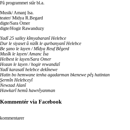
På programmet står bl.a.
Musik/ Amanj Isa.
teater/ Midya R.Begard
digte/Sara Omer
digte/Hogir Rawanduzy
Yadî 25 salley kîmyabaranî Helebce
Dur le siyaset û nizîk le qurbanyanî Helebce
Be şano le layen / Mîdya Reuf Bêgerd
Musîk le layen/ Amanc Îsa
Helbest le layen/Sara Omer
Hozan le layen / hogir rewandizî
Yadî karasatî helebce dekînewe
Hatin bo hemwane tenha agadarman bkenewe pêş hatintan
Şermîn Helebceyî
Newzad Alanî
Hawkarî hemû hawrêyanman
Kommentér via Facebook
kommentarer