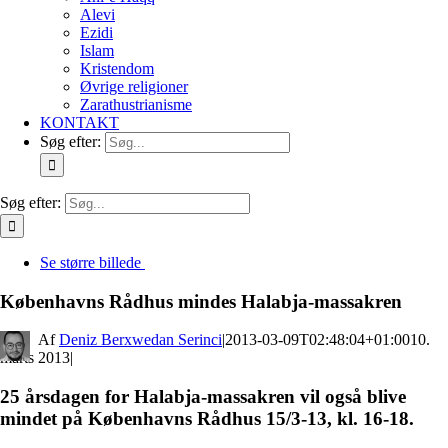
Alevi
Ezidi
Islam
Kristendom
Øvrige religioner
Zarathustrianisme
KONTAKT
Søg efter:
Søg efter:
Se større billede
Københavns Rådhus mindes Halabja-massakren
By
Deniz Berxwedan Serinci
|
2013-03-09T02:48:04+01:00
10.
marts 2013
|
25 årsdagen for Halabja-massakren vil også blive
mindet på Københavns Rådhus 15/3-13, kl. 16-18.