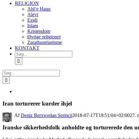
RELIGION
Ahl’e Haqq
Alevi
Ezidi
Islam
Kristendom
Øvrige religioner
Zarathustrianisme
KONTAKT
Søg
efter:
Søg
efter:
Se
større
billede
Iran torturerer kurder ihjel
By
Deniz Berxwedan Serinci
|
2018-07-17T19:51:04+02:00
27. 
Iranske sikkerhedsfolk anholdte og torturerede den 