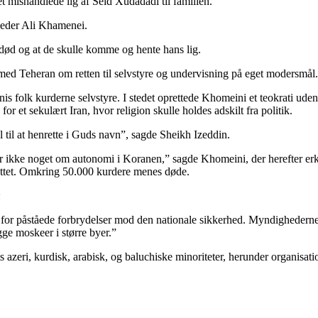
 mishandlede lig af Seid Xudadadi til familien.
 leder Ali Khamenei.
død og at de skulle komme og hente hans lig.
 med Teheran om retten til selvstyre og undervisning på eget modersmål.
s folk kurderne selvstyre. I stedet oprettede Khomeini et teokrati uden
r et sekulært Iran, hvor religion skulle holdes adskilt fra politik.
del til at henrette i Guds navn”, sagde Sheikh Izeddin.
år ikke noget om autonomi i Koranen,” sagde Khomeini, der herefter erk
rettet. Omkring 50.000 kurdere menes døde.
:
for påståede forbrydelser mod den nationale sikkerhed. Myndighederne
gge moskeer i større byer.”
s azeri, kurdisk, arabisk, og baluchiske minoriteter, herunder organisati