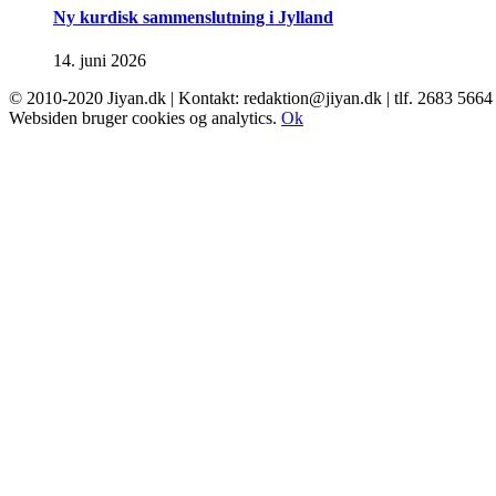
Ny kurdisk sammenslutning i Jylland
14. juni 2026
© 2010-2020 Jiyan.dk | Kontakt: redaktion@jiyan.dk | tlf. 2683 5664
facebook
twitter
Websiden bruger cookies og analytics.
Ok