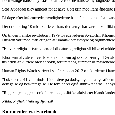
I den østlige iranske by Mashad afleverede de iranske myndigheder det
Seid Xudadadi blev anholdt for at have gjort grin med Irans åndelige
Få dage efter informerede myndighederne hans familie om at han var 
Der er omkring 10 mio. kurdere i Iran, der længe har været i konflikt
Op til den iranske revolution i 1979 lovede lederen Ayatollah Khomeini
Hussein var imod etableringen af islamisk præstestyre og argumentere fo
”Ethvert religiøst styre vil ende i diktatur og religion vil blive et mid
Khomeini afviste enhver tale om autonomi og sekularisering. ”Der st
tusindvis af kurdere blev anholdt, tortureret og summarisk massehen
Human Rights Watch skriver i sin årsrapport 2012 om kurderne i Iran
”I oktober 2011 var mindst 16 kurdere på dødsgangen, mange af dem 
deltagelse og beskæftigelse. De forhindrer også sunni-iranerne i at by
”Regeringen begrænser kulturelle og politiske aktiviteter blandt landet
Kilde: Rojhelat.info og Jiyan.dk.
Kommentér via Facebook