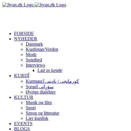
Skip
facebook
twitter
to
content
FORSIDE
NYHEDER
Danmark
Kurdistan/Verden
Mode
Sundhed
Interviews
Lad os kende
KURDÎ
Kurmancî کورمانجی / بادینی
Soranî سۆرانی
Øvrige dialekter
KULTUR
Musik og film
Sport
Sprog og litteratur
Lær kurdisk
EVENTS
BLOGS