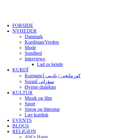
FORSIDE
NYHEDER
Danmark
Kurdistan/Verden
Mode
Sundhed
Interviews
Lad os kende
KURDÎ
Kurmancî کورمانجی / بادینی
Soranî سۆرانی
Øvrige dialekter
KULTUR
Musik og film
Sport
Sprog og litteratur
Lær kurdisk
EVENTS
BLOGS
RELIGION
Ahl’e Haqq