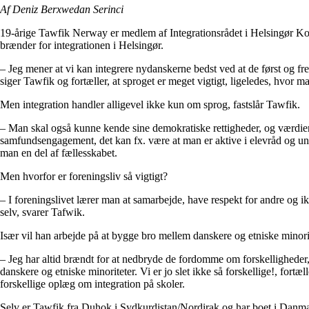
Af Deniz Berxwedan Serinci
19-årige Tawfik Nerway er medlem af Integrationsrådet i Helsingør K
brænder for integrationen i Helsingør.
– Jeg mener at vi kan integrere nydanskerne bedst ved at de først og f
siger Tawfik og fortæller, at sproget er meget vigtigt, ligeledes, hvor m
Men integration handler alligevel ikke kun om sprog, fastslår Tawfik.
– Man skal også kunne kende sine demokratiske rettigheder, og værdie
samfundsengagement, det kan fx. være at man er aktive i elevråd og un
man en del af fællesskabet.
Men hvorfor er foreningsliv så vigtigt?
– I foreningslivet lærer man at samarbejde, have respekt for andre og i
selv, svarer Tafwik.
Især vil han arbejde på at bygge bro mellem danskere og etniske minorit
– Jeg har altid brændt for at nedbryde de fordomme om forskelligheder
danskere og etniske minoriteter. Vi er jo slet ikke så forskellige!, fortæ
forskellige oplæg om integration på skoler.
Selv er Tawfik fra Duhok i Sydkurdistan/Nordirak og har boet i Danma