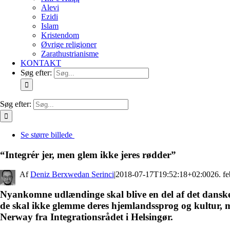
Alevi
Ezidi
Islam
Kristendom
Øvrige religioner
Zarathustrianisme
KONTAKT
Søg efter:
Søg efter:
Se større billede
“Integrér jer, men glem ikke jeres rødder”
By
Deniz Berxwedan Serinci
|
2018-07-17T19:52:18+02:00
26. f
Nyankomne udlændinge skal blive en del af det dans
de skal ikke glemme deres hjemlandssprog og kultur, 
Nerway fra Integrationsrådet i Helsingør.