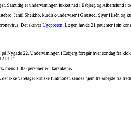
er. Samtidig er undervisningen lukket ned i Esbjerg og Albertslund i tr
stebro, Jamil Sheikho, kurdisk-underviser i Græsted, Şiyar Hisên og ku
oronavirus. Det skriver
Ugeposten
. Lægen havde 21 patienter i sin kons
8 på Nygade 22. Undervisningen i Esbjerg foregår hver søndag fra klokk
12 til 14
rk, mens 1.366 personer er i karantæne.
te, der ikke varetager kritiske funktioner, sendes hjem fra arbejde fra f