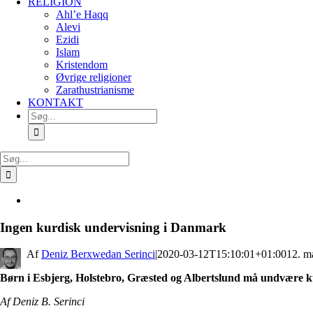
RELIGION
Ahl’e Haqq
Alevi
Ezidi
Islam
Kristendom
Øvrige religioner
Zarathustrianisme
KONTAKT
Søg
efter:
Søg
efter:
Se
større
billede
Ingen kurdisk undervisning i Danmark
By
Deniz Berxwedan Serinci
|
2020-03-12T15:10:01+01:00
12. m
Børn i Esbjerg, Holstebro, Græsted og Albertslund må undvære k
Af Deniz B. Serinci