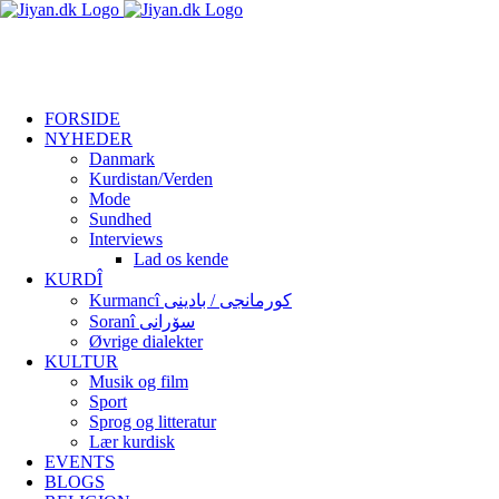
Skip
facebook
twitter
to
content
FORSIDE
NYHEDER
Danmark
Kurdistan/Verden
Mode
Sundhed
Interviews
Lad os kende
KURDÎ
Kurmancî کورمانجی / بادینی
Soranî سۆرانی
Øvrige dialekter
KULTUR
Musik og film
Sport
Sprog og litteratur
Lær kurdisk
EVENTS
BLOGS