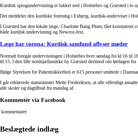
Kurdisk sprogundervisning er lukket ned i Holstebro og Græsted i to ug
Det meddeler den kurdiske forening i Esbjerg, kurdisk-underviser i Hol
I Græsted har den lokale læge, Charlotte Bang Plum, fået konstateret c
både kurdisk undervisning og Newroz-fest.
Læge har corona: Kurdisk samfund aflyser møder
Normalt foregår undervisningen i Holstebro hver søndag fra kl 16 til 1
til 15. I den lille nordsjællandske by Græsted derimod om lørdagen fra 
Ifølge Styrelsen for Patientsikkerhed er 615 personer smittede i Danma
I går erklærede statsminister Mette Frederiksen, at alle offentligt ansat
alle skoler og dagtilbud fra mandag af.
Kommentér via Facebook
kommentarer
Beslægtede indlæg