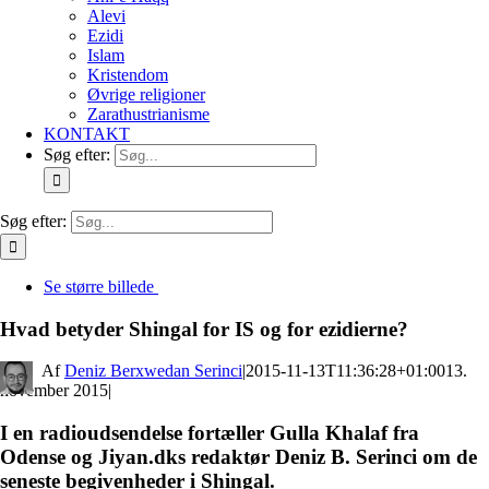
Alevi
Ezidi
Islam
Kristendom
Øvrige religioner
Zarathustrianisme
KONTAKT
Søg efter:
Søg efter:
Se større billede
Hvad betyder Shingal for IS og for ezidierne?
By
Deniz Berxwedan Serinci
|
2015-11-13T11:36:28+01:00
13.
november 2015
|
I en radioudsendelse fortæller Gulla Khalaf fra
Odense og Jiyan.dks redaktør Deniz B. Serinci om de
seneste begivenheder i Shingal.