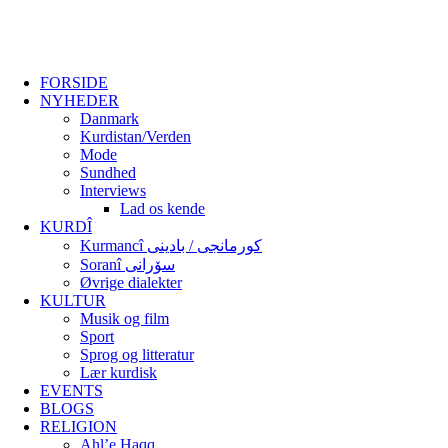
FORSIDE
NYHEDER
Danmark
Kurdistan/Verden
Mode
Sundhed
Interviews
Lad os kende
KURDÎ
Kurmancî کورمانجی / بادینی
Soranî سۆرانی
Øvrige dialekter
KULTUR
Musik og film
Sport
Sprog og litteratur
Lær kurdisk
EVENTS
BLOGS
RELIGION
Ahl’e Haqq