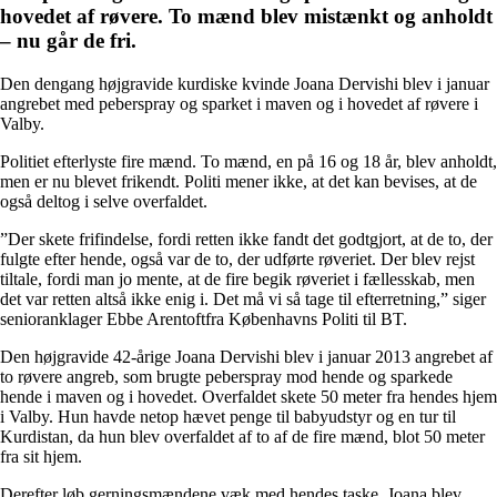
hovedet af røvere. To mænd blev mistænkt og anholdt
– nu går de fri.
Den dengang højgravide kurdiske kvinde Joana Dervishi blev i januar
angrebet med peberspray og sparket i maven og i hovedet af røvere i
Valby.
Politiet efterlyste fire mænd. To mænd, en på 16 og 18 år, blev anholdt,
men er nu blevet frikendt. Politi mener ikke, at det kan bevises, at de
også deltog i selve overfaldet.
”Der skete frifindelse, fordi retten ikke fandt det godtgjort, at de to, der
fulgte efter hende, også var de to, der udførte røveriet. Der blev rejst
tiltale, fordi man jo mente, at de fire begik røveriet i fællesskab, men
det var retten altså ikke enig i. Det må vi så tage til efterretning,” siger
senioranklager Ebbe Arentoftfra Københavns Politi til BT.
Den højgravide 42-årige Joana Dervishi blev i januar 2013 angrebet af
to røvere angreb, som brugte peberspray mod hende og sparkede
hende i maven og i hovedet. Overfaldet skete 50 meter fra hendes hjem
i Valby. Hun havde netop hævet penge til babyudstyr og en tur til
Kurdistan, da hun blev overfaldet af to af de fire mænd, blot 50 meter
fra sit hjem.
Derefter løb gerningsmændene væk med hendes taske. Joana blev