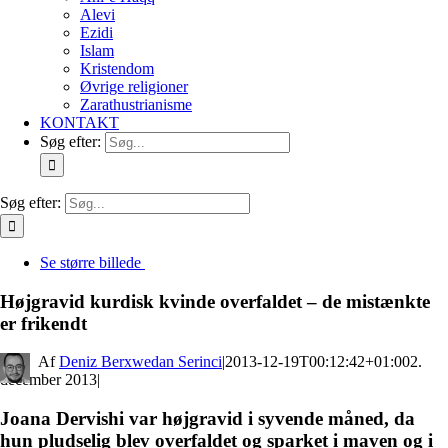
Alevi
Ezidi
Islam
Kristendom
Øvrige religioner
Zarathustrianisme
KONTAKT
Søg efter:
Søg efter:
Se større billede
Højgravid kurdisk kvinde overfaldet – de mistænkte
er frikendt
By
Deniz Berxwedan Serinci
|
2013-12-19T00:12:42+01:00
2.
december 2013
|
Joana Dervishi var højgravid i syvende måned, da
hun pludselig blev overfaldet og sparket i maven og i