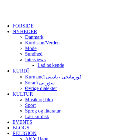
FORSIDE
NYHEDER
Danmark
Kurdistan/Verden
Mode
Sundhed
Interviews
Lad os kende
KURDÎ
Kurmancî کورمانجی / بادینی
Soranî سۆرانی
Øvrige dialekter
KULTUR
Musik og film
Sport
Sprog og litteratur
Lær kurdisk
EVENTS
BLOGS
RELIGION
Ahl’e Haqq