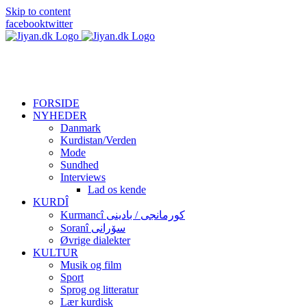
Skip to content
facebook
twitter
FORSIDE
NYHEDER
Danmark
Kurdistan/Verden
Mode
Sundhed
Interviews
Lad os kende
KURDÎ
Kurmancî کورمانجی / بادینی
Soranî سۆرانی
Øvrige dialekter
KULTUR
Musik og film
Sport
Sprog og litteratur
Lær kurdisk