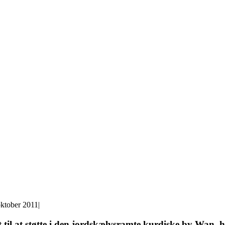
oktober 2011
|
il at støtte i den jordskælvsramte kurdiske by Wan, hv