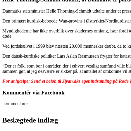
Danmarks statsminister Helle Thorning-Schmidt udtalte under et press
Den primært kurdisk-beboede Wan-provins i Østtyrkiet/Nordkurdistan b
Myndighederne har ikke overblik over skadernes omfang, især fordi te
døde.
Ved jordskælvet i 1999 blev næsten 20.000 mennesker dræbt, da to kra
Den dansk-kurdiske politiker Lars Aslan Rasmussen frygter for katast
“Der er folk, som bor i områder, der i ethvert vestligt samfund ville b
sammen gør, at jeg desværre er sikker på, at antallet af omkomne vil st
For at hjælpe: Send et beløb til Jiyan.dks egenindsamling på Røde
Kommentér via Facebook
kommentarer
Beslægtede indlæg