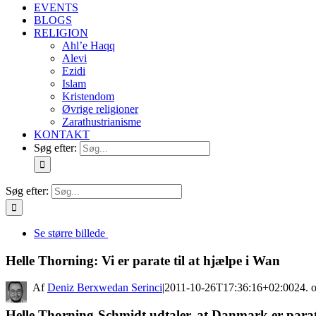
EVENTS
BLOGS
RELIGION
Ahl’e Haqq
Alevi
Ezidi
Islam
Kristendom
Øvrige religioner
Zarathustrianisme
KONTAKT
Søg efter:
Søg efter:
Se større billede
Helle Thorning: Vi er parate til at hjælpe i Wan
By
Deniz Berxwedan Serinci
|
2011-10-26T17:36:16+02:00
24. 
Helle Thorning-Schmidt udtaler, at Danmark er parat t