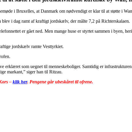
emøde i Bruxelles, at Danmark om nødvendigt er klar til at støtte i Wan
lev i dag ramt af kraftigt jordskælv, der målte 7,2 på Richterskalaen.
lefonnettet er gået ned. Men mange huse er styrtet sammen i byen, heri
ftige jordskælv ramte Vesttyrkiet.
rofen.
live erklæret som uegnet til menneskeboliger. Samtidig er infrastrukturen
ige markant,” siger han til Ritzau.
 Kors –
klik her
. Pengene går ubeskåret til ofrene.