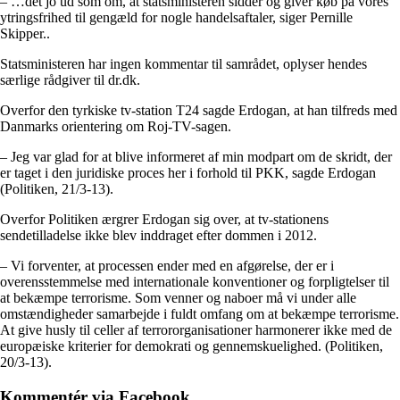
– …det jo ud som om, at statsministeren sidder og giver køb på vores
ytringsfrihed til gengæld for nogle handelsaftaler, siger Pernille
Skipper..
Statsministeren har ingen kommentar til samrådet, oplyser hendes
særlige rådgiver til dr.dk.
Overfor den tyrkiske tv-station T24 sagde Erdogan, at han tilfreds med
Danmarks orientering om Roj-TV-sagen.
– Jeg var glad for at blive informeret af min modpart om de skridt, der
er taget i den juridiske proces her i forhold til PKK, sagde Erdogan
(Politiken, 21/3-13).
Overfor Politiken ærgrer Erdogan sig over, at tv-stationens
sendetilladelse ikke blev inddraget efter dommen i 2012.
– Vi forventer, at processen ender med en afgørelse, der er i
overensstemmelse med internationale konventioner og forpligtelser til
at bekæmpe terrorisme. Som venner og naboer må vi under alle
omstændigheder samarbejde i fuldt omfang om at bekæmpe terrorisme.
At give husly til celler af terrororganisationer harmonerer ikke med de
europæiske kriterier for demokrati og gennemskuelighed. (Politiken,
20/3-13).
Kommentér via Facebook