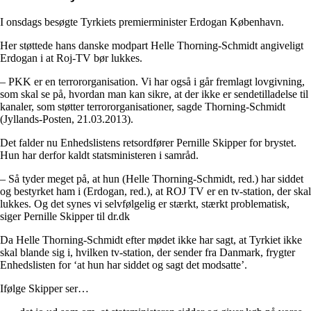
I onsdags besøgte Tyrkiets premierminister Erdogan København.
Her støttede hans danske modpart Helle Thorning-Schmidt angiveligt
Erdogan i at Roj-TV bør lukkes.
– PKK er en terrororganisation. Vi har også i går fremlagt lovgivning,
som skal se på, hvordan man kan sikre, at der ikke er sendetilladelse til
kanaler, som støtter terrororganisationer, sagde Thorning-Schmidt
(Jyllands-Posten, 21.03.2013).
Det falder nu Enhedslistens retsordfører Pernille Skipper for brystet.
Hun har derfor kaldt statsministeren i samråd.
– Så tyder meget på, at hun (Helle Thorning-Schmidt, red.) har siddet
og bestyrket ham i (Erdogan, red.), at ROJ TV er en tv-station, der skal
lukkes. Og det synes vi selvfølgelig er stærkt, stærkt problematisk,
siger Pernille Skipper til dr.dk
Da Helle Thorning-Schmidt efter mødet ikke har sagt, at Tyrkiet ikke
skal blande sig i, hvilken tv-station, der sender fra Danmark, frygter
Enhedslisten for ‘at hun har siddet og sagt det modsatte’.
Ifølge Skipper ser…