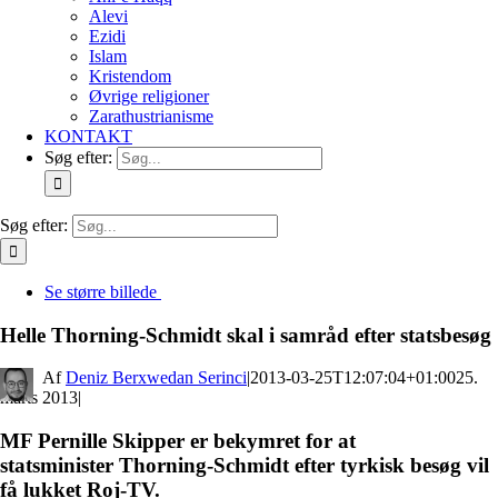
Alevi
Ezidi
Islam
Kristendom
Øvrige religioner
Zarathustrianisme
KONTAKT
Søg efter:
Søg efter:
Se større billede
Helle Thorning-Schmidt skal i samråd efter statsbesøg
By
Deniz Berxwedan Serinci
|
2013-03-25T12:07:04+01:00
25.
marts 2013
|
MF Pernille Skipper er bekymret for at
statsminister Thorning-Schmidt efter tyrkisk besøg vil
få lukket Roj-TV.