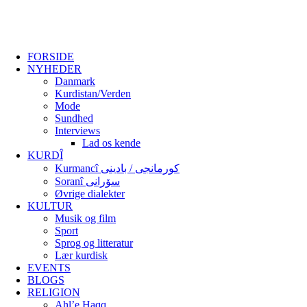
FORSIDE
NYHEDER
Danmark
Kurdistan/Verden
Mode
Sundhed
Interviews
Lad os kende
KURDÎ
Kurmancî کورمانجی / بادینی
Soranî سۆرانی
Øvrige dialekter
KULTUR
Musik og film
Sport
Sprog og litteratur
Lær kurdisk
EVENTS
BLOGS
RELIGION
Ahl’e Haqq