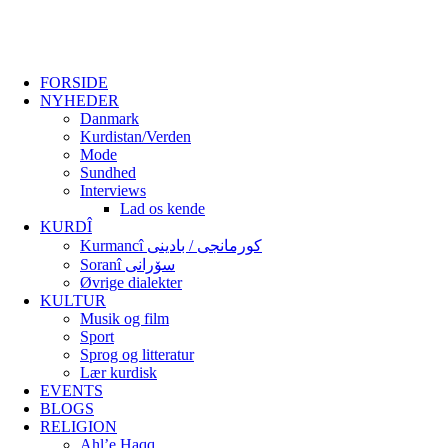
FORSIDE
NYHEDER
Danmark
Kurdistan/Verden
Mode
Sundhed
Interviews
Lad os kende
KURDÎ
Kurmancî کورمانجی / بادینی
Soranî سۆرانی
Øvrige dialekter
KULTUR
Musik og film
Sport
Sprog og litteratur
Lær kurdisk
EVENTS
BLOGS
RELIGION
Ahl’e Haqq