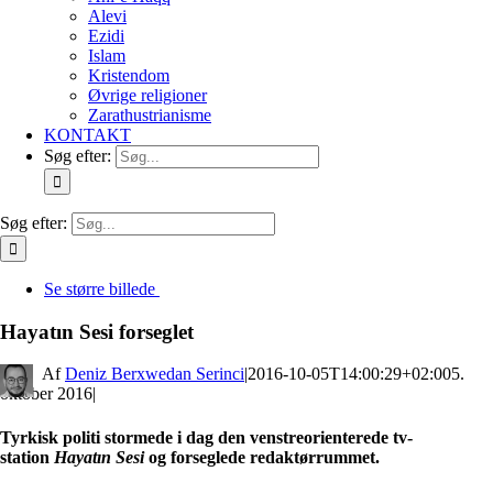
Alevi
Ezidi
Islam
Kristendom
Øvrige religioner
Zarathustrianisme
KONTAKT
Søg efter:
Søg efter:
Se større billede
Hayatın Sesi forseglet
By
Deniz Berxwedan Serinci
|
2016-10-05T14:00:29+02:00
5.
oktober 2016
|
Tyrkisk politi stormede i dag den venstreorienterede tv-
station
Hayatın Sesi
og forseglede redaktørrummet.