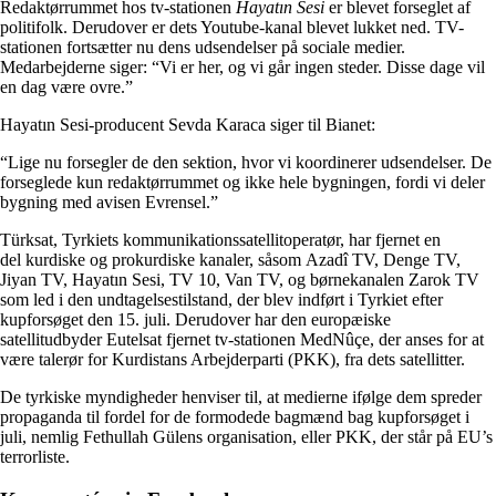
Redaktørrummet hos tv-stationen
Hayatın Sesi
er blevet forseglet af
politifolk. Derudover er dets Youtube-kanal blevet lukket ned. TV-
stationen fortsætter nu dens udsendelser på sociale medier.
Medarbejderne siger: “Vi er her, og vi går ingen steder. Disse dage vil
en dag være ovre.”
Hayatın Sesi-producent Sevda Karaca siger til Bianet:
“Lige nu forsegler de den sektion, hvor vi koordinerer udsendelser. De
forseglede kun redaktørrummet og ikke hele bygningen, fordi vi deler
bygning med avisen Evrensel.”
Türksat, Tyrkiets kommunikationssatellitoperatør, har fjernet en
del kurdiske og prokurdiske kanaler, såsom Azadî TV, Denge TV,
Jiyan TV, Hayatın Sesi, TV 10, Van TV, og børnekanalen Zarok TV
som led i den undtagelsestilstand, der blev indført i Tyrkiet efter
kupforsøget den 15. juli. Derudover har den europæiske
satellitudbyder Eutelsat fjernet tv-stationen MedNûçe, der anses for at
være talerør for Kurdistans Arbejderparti (PKK), fra dets satellitter.
De tyrkiske myndigheder henviser til, at medierne ifølge dem spreder
propaganda til fordel for de formodede bagmænd bag kupforsøget i
juli, nemlig Fethullah Gülens organisation, eller PKK, der står på EU’s
terrorliste.