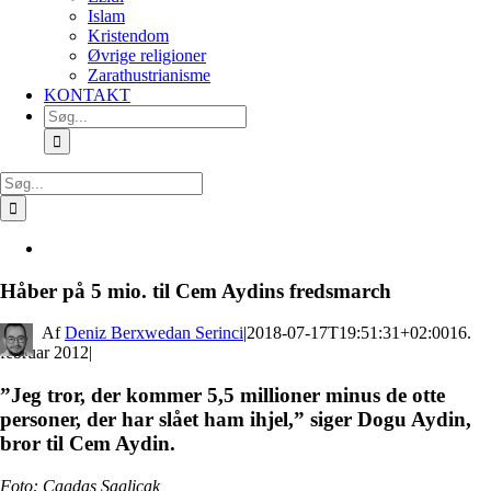
Islam
Kristendom
Øvrige religioner
Zarathustrianisme
KONTAKT
Søg
efter:
Søg
efter:
Se
større
billede
Håber på 5 mio. til Cem Aydins fredsmarch
By
Deniz Berxwedan Serinci
|
2018-07-17T19:51:31+02:00
16.
februar 2012
|
”Jeg tror, der kommer 5,5 millioner minus de otte
personer, der har slået ham ihjel,” siger Dogu Aydin,
bror til Cem Aydin.
Foto: Cagdas Saglicak