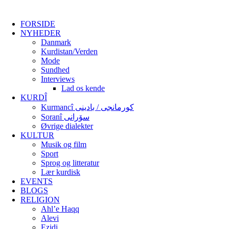
FORSIDE
NYHEDER
Danmark
Kurdistan/Verden
Mode
Sundhed
Interviews
Lad os kende
KURDÎ
Kurmancî کورمانجی / بادینی
Soranî سۆرانی
Øvrige dialekter
KULTUR
Musik og film
Sport
Sprog og litteratur
Lær kurdisk
EVENTS
BLOGS
RELIGION
Ahl’e Haqq
Alevi
Ezidi