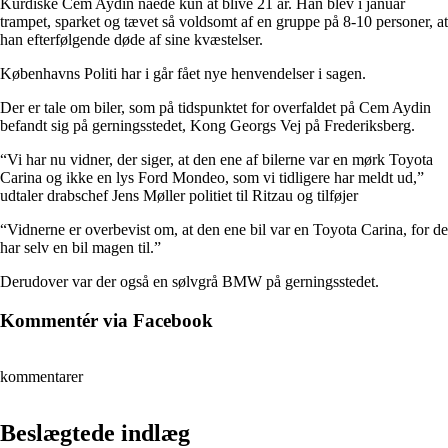
Kurdiske Cem Aydin nåede kun at blive 21 år. Han blev i januar
trampet, sparket og tævet så voldsomt af en gruppe på 8-10 personer, at
han efterfølgende døde af sine kvæstelser.
Københavns Politi har i går fået nye henvendelser i sagen.
Der er tale om biler, som på tidspunktet for overfaldet på Cem Aydin
befandt sig på gerningsstedet, Kong Georgs Vej på Frederiksberg.
“Vi har nu vidner, der siger, at den ene af bilerne var en mørk Toyota
Carina og ikke en lys Ford Mondeo, som vi tidligere har meldt ud,”
udtaler drabschef Jens Møller politiet til Ritzau og tilføjer
“Vidnerne er overbevist om, at den ene bil var en Toyota Carina, for de
har selv en bil magen til.”
Derudover var der også en sølvgrå BMW på gerningsstedet.
Kommentér via Facebook
kommentarer
Beslægtede indlæg