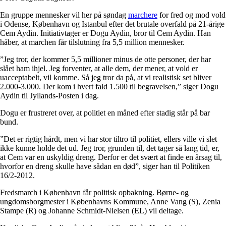
En gruppe mennesker vil her på søndag
marchere
for fred og mod vold
i Odense, København og Istanbul efter det brutale overfald på 21-årige
Cem Aydin. Initiativtager er Dogu Aydin, bror til Cem Aydin. Han
håber, at marchen får tilslutning fra 5,5 million mennesker.
”Jeg tror, der kommer 5,5 millioner minus de otte personer, der har
slået ham ihjel. Jeg forventer, at alle dem, der mener, at vold er
uacceptabelt, vil komme. Så jeg tror da på, at vi realistisk set bliver
2.000-3.000. Der kom i hvert fald 1.500 til begravelsen,” siger Dogu
Aydin til Jyllands-Posten i dag.
Dogu er frustreret over, at politiet en måned efter stadig står på bar
bund.
”Det er rigtig hårdt, men vi har stor tiltro til politiet, ellers ville vi slet
ikke kunne holde det ud. Jeg tror, grunden til, det tager så lang tid, er,
at Cem var en uskyldig dreng. Derfor er det svært at finde en årsag til,
hvorfor en dreng skulle have sådan en død”, siger han til Politiken
16/2-2012.
Fredsmarch i København får politisk opbakning. Børne- og
ungdomsborgmester i Københavns Kommune, Anne Vang (S), Zenia
Stampe (R) og Johanne Schmidt-Nielsen (EL) vil deltage.