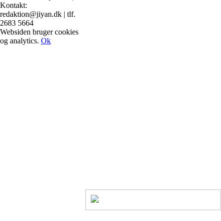
Kontakt:
redaktion@jiyan.dk | tlf.
2683 5664
facebook
twitter
Websiden bruger cookies
og analytics.
Ok