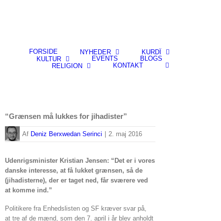
FORSIDE
NYHEDER
KURDÎ
EVENTS
BLOGS
KULTUR
KONTAKT
RELIGION
“Grænsen må lukkes for jihadister”
By
Deniz Berxwedan Serinci
|
2. maj 2016
Udenrigsminister Kristian Jensen: “Det er i vores
danske interesse, at få lukket grænsen, så de
(jihadisterne), der er taget ned, får sværere ved
at komme ind.”
Politikere fra Enhedslisten og SF kræver svar på,
at tre af de mænd, som den 7. april i år blev anholdt