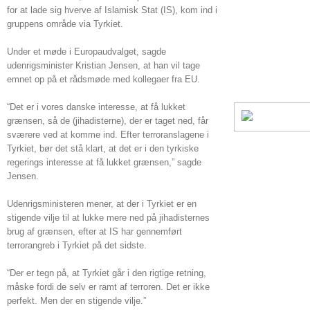
for at lade sig hverve af Islamisk Stat (IS), kom ind i
gruppens område via Tyrkiet.
Under et møde i Europaudvalget, sagde
udenrigsminister Kristian Jensen, at han vil tage
emnet op på et rådsmøde med kollegaer fra EU.
“Det er i vores danske interesse, at få lukket
grænsen, så de (jihadisterne), der er taget ned, får
sværere ved at komme ind. Efter terroranslagene i
Tyrkiet, bør det stå klart, at det er i den tyrkiske
regerings interesse at få lukket grænsen,” sagde
Jensen.
Udenrigsministeren mener, at der i Tyrkiet er en
stigende vilje til at lukke mere ned på jihadisternes
brug af grænsen, efter at IS har gennemført
terrorangreb i Tyrkiet på det sidste.
“Der er tegn på, at Tyrkiet går i den rigtige retning,
måske fordi de selv er ramt af terroren. Det er ikke
perfekt. Men der en stigende vilje.”