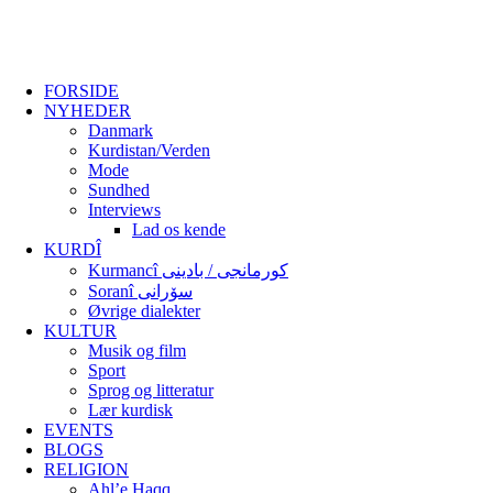
FORSIDE
NYHEDER
Danmark
Kurdistan/Verden
Mode
Sundhed
Interviews
Lad os kende
KURDÎ
Kurmancî کورمانجی / بادینی
Soranî سۆرانی
Øvrige dialekter
KULTUR
Musik og film
Sport
Sprog og litteratur
Lær kurdisk
EVENTS
BLOGS
RELIGION
Ahl’e Haqq