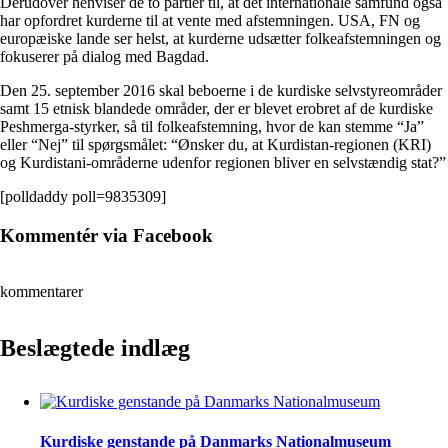
Derudover henviser de to partier til, at det internationale samfund også
har opfordret kurderne til at vente med afstemningen. USA, FN og
europæiske lande ser helst, at kurderne udsætter folkeafstemningen og
fokuserer på dialog med Bagdad.
Den 25. september 2016 skal beboerne i de kurdiske selvstyreområder
samt 15 etnisk blandede områder, der er blevet erobret af de kurdiske
Peshmerga-styrker, så til folkeafstemning, hvor de kan stemme “Ja”
eller “Nej” til spørgsmålet: “Ønsker du, at Kurdistan-regionen (KRI)
og Kurdistani-områderne udenfor regionen bliver en selvstændig stat?”
[polldaddy poll=9835309]
Kommentér via Facebook
kommentarer
Beslægtede indlæg
Kurdiske genstande på Danmarks Nationalmuseum