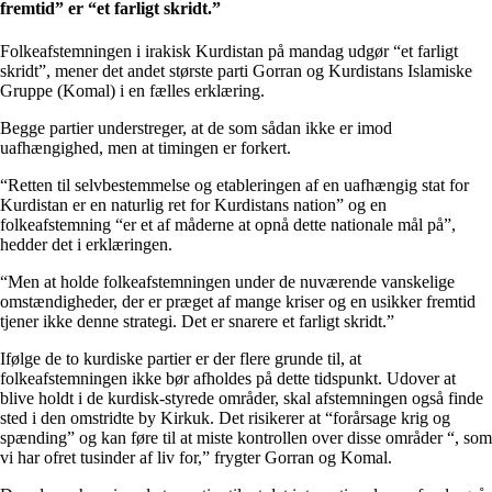
fremtid” er “et farligt skridt.”
Folkeafstemningen i irakisk Kurdistan på mandag udgør “et farligt
skridt”, mener det andet største parti Gorran og Kurdistans Islamiske
Gruppe (Komal) i en fælles erklæring.
Begge partier understreger, at de som sådan ikke er imod
uafhængighed, men at timingen er forkert.
“Retten til selvbestemmelse og etableringen af en uafhængig stat for
Kurdistan er en naturlig ret for Kurdistans nation” og en
folkeafstemning “er et af måderne at opnå dette nationale mål på”,
hedder det i erklæringen.
“Men at holde folkeafstemningen under de nuværende vanskelige
omstændigheder, der er præget af mange kriser og en usikker fremtid
tjener ikke denne strategi. Det er snarere et farligt skridt.”
Ifølge de to kurdiske partier er der flere grunde til, at
folkeafstemningen ikke bør afholdes på dette tidspunkt. Udover at
blive holdt i de kurdisk-styrede områder, skal afstemningen også finde
sted i den omstridte by Kirkuk. Det risikerer at “forårsage krig og
spænding” og kan føre til at miste kontrollen over disse områder “, som
vi har ofret tusinder af liv for,” frygter Gorran og Komal.