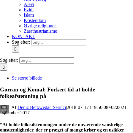
Alevi
Ezidi
Islam
Kristendom
Øvrige religioner
Zarathustrianisme
KONTAKT
Søg efter:
Søg efter:
Se større billede
Gorran og Komal: Forkert tid at holde
folkeafstemning på
By
Deniz Berxwedan Serinci
|
2018-07-17T19:50:08+02:00
21.
september 2017
|
“At holde folkeafstemningen under de nuværende vanskelige
omstændigheder, der er præget af mange kriser og en usikker