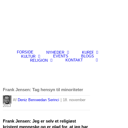
FORSIDE
NYHEDER
KURDÎ
EVENTS
BLOGS
KULTUR
KONTAKT
RELIGION
Frank Jensen: Tag hensyn til minoriteter
By
Deniz Berxwedan Serinci
|
18. november
2013
Frank Jensen: Jeg er selv et religiøst
kristent menneske og er glad for, at jeg har