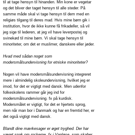
til at tage hensyn til hinanden. Min kone er vegetar
og det bliver der taget hensyn til alle steder. På
samme måde skal vi tage hensyn til dem med en
religiøs tilgang til deres mad. Hvis mine børn gik i
institution, hvor de ikke kunne få frikadeller, så vil
jeg sige til lederen, at jeg vil have leverpostej og
svinekød til mine børn. Vi skal tage hensyn til
minoriteter, om det er muslimer, danskere eller jøder.
Hvad med sådan noget som
modersmålsundervisning for etniske minoriteter?
Nogen vil have modersmålsundervisning integreret
mere i almindelig skoleundervisning, hvilket jeg er
imod, for det er vigtigt med dansk. Men udenfor
folkeskolens rammer går jeg ind for
modersmålsundervisning. fx på kurdisk.
Modersmålet er vigtigt, for det er hjertets sprog,
men når man bor i Danmark og har en fremtid her, er
det også vigtigt med dansk.
Blandt dine mærkesager er øget tryghed. Der har
været snak om rockerne, fx i Vanløse, som skaber