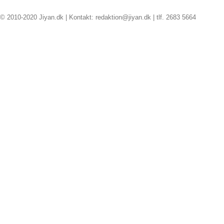
© 2010-2020 Jiyan.dk | Kontakt: redaktion@jiyan.dk | tlf. 2683 5664
facebook
twitter