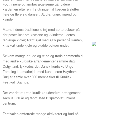
Fodtrinnene og armbevægelserne går videre i
kæden en efter en. I slutningen af kæden tilslutter
flere og flere sig dansen. Ældre, unge, mænd og
kvinder.
Mænd i deres traditionelle tøj med sorte bukser på,
der poser løst om knæene og kvinderne i deres
farverige kjoler; Rødt sjal med sølv perler på kanten,
knækort underkjole og pludderbukser under.
Selvom mange er ude og rejse og trods sammenfald
med andre kurdiske arrangementer samme dag i
Østjylland, lykkedes det Dansk-kurdiske Unge
Forening i samarbejde med kunstneren Haytham
Burj at samle over 500 mennesker til Kurdisk
Festival i Aarhus.
Det var det største kurdiske udendørs arrangement i
Aarhus i 30 år og fandt sted Bispetorvet i byens
centrum.
Festivalen omfattede mange aktiviteter og bød på