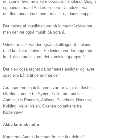
en scene, hvor musikere optrådte, heriblandt Mizgîn
og hendes mand Anders Honoré. Derudover var
der flere andre kunstnere, musik- og dansegrupper.
Det meste af musikken var på kurmancî-dialekten,
men der var også musik på soranî.
Udover musik var der også udstillinger af malerier
med kurdiske motiver. Endvidere var der bøger på
kurdisk og arabisk om det kurdiske spørgsmål.
Der blev også tegnet på børnenes ansigter og lavet
specielle bånd til deres hænder.
Arrangørerne og deltagerne var for langt de flestes
tilfælde kurdere fra Syrien. Folk kom, udover
Aarhus, fra Randers, Aalborg, Silkeborg, Horsens,
Kolding, Vejle, Vejen, Odense og enkelte fra
København.
Aktiv kurdisk miljø
Kurderne i Aarhus kommer fra alle fire dele af