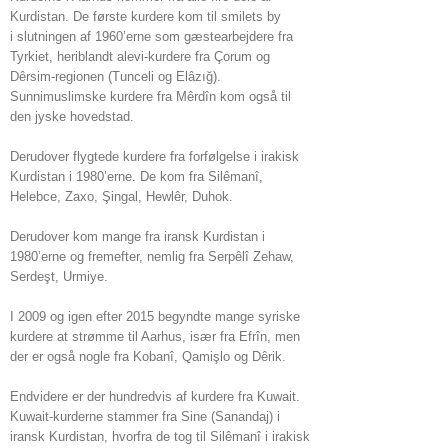
Kurdistan. De første kurdere kom til smilets by
i slutningen af 1960’erne som gæstearbejdere fra
Tyrkiet, heriblandt alevi-kurdere fra Çorum og
Dêrsim-regionen (Tunceli og Elâzığ).
Sunnimuslimske kurdere fra Mêrdîn kom også til
den jyske hovedstad.
Derudover flygtede kurdere fra forfølgelse i irakisk
Kurdistan i 1980’erne. De kom fra Silêmanî,
Helebce, Zaxo, Şingal, Hewlêr, Duhok.
Derudover kom mange fra iransk Kurdistan i
1980’erne og fremefter, nemlig fra Serpêlî Zehaw,
Serdeşt, Urmiye.
I 2009 og igen efter 2015 begyndte mange syriske
kurdere at strømme til Aarhus, især fra Efrîn, men
der er også nogle fra Kobanî, Qamişlo og Dêrik.
Endvidere er der hundredvis af kurdere fra Kuwait.
Kuwait-kurderne stammer fra Sine (Sanandaj) i
iransk Kurdistan, hvorfra de tog til Silêmanî i irakisk