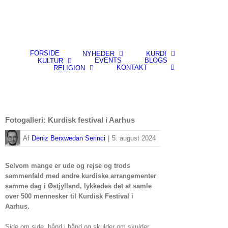
FORSIDE
NYHEDER
KURDÎ
EVENTS
BLOGS
KULTUR
KONTAKT
RELIGION
Fotogalleri: Kurdisk festival i Aarhus
By
Deniz Berxwedan Serinci
|
5. august 2024
Selvom mange er ude og rejse og trods
sammenfald med andre kurdiske arrangementer
samme dag i Østjylland, lykkedes det at samle
over 500 mennesker til Kurdisk Festival i
Aarhus.
Side om side, hånd i hånd og skulder om skulder.