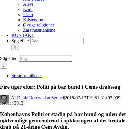
Alevi
Ezidi
Islam
Kristendom
Øvrige religioner
Zarathustrianisme
KONTAKT
Søg efter:
Søg efter:
Se større billede
Fire uger efter: Politi på bar bund i Cems drabssag
By
Deniz Berxwedan Serinci
|
2018-07-17T19:51:31+02:00
9.
februar 2012
|
Københavns Politi er stadig på bar bund og uden det
nødvendige gennembrud i opklaringen af det brutale
drab på 21-årige Cem Aydin.