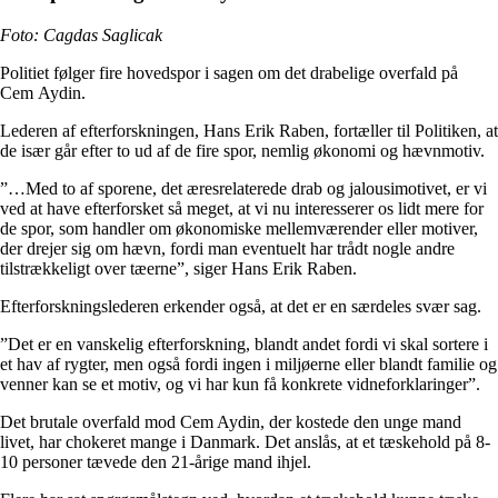
Foto: Cagdas Saglicak
Politiet følger fire hovedspor i sagen om det drabelige overfald på
Cem Aydin.
Lederen af efterforskningen, Hans Erik Raben, fortæller til Politiken, at
de især går efter to ud af de fire spor, nemlig økonomi og hævnmotiv.
”…Med to af sporene, det æresrelaterede drab og jalousimotivet, er vi
ved at have efterforsket så meget, at vi nu interesserer os lidt mere for
de spor, som handler om økonomiske mellemværender eller motiver,
der drejer sig om hævn, fordi man eventuelt har trådt nogle andre
tilstrækkeligt over tæerne”, siger Hans Erik Raben.
Efterforskningslederen erkender også, at det er en særdeles svær sag.
”Det er en vanskelig efterforskning, blandt andet fordi vi skal sortere i
et hav af rygter, men også fordi ingen i miljøerne eller blandt familie og
venner kan se et motiv, og vi har kun få konkrete vidneforklaringer”.
Det brutale overfald mod Cem Aydin, der kostede den unge mand
livet, har chokeret mange i Danmark. Det anslås, at et tæskehold på 8-
10 personer tævede den 21-årige mand ihjel.