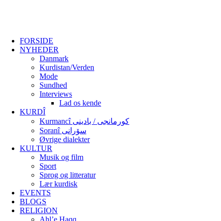
FORSIDE
NYHEDER
Danmark
Kurdistan/Verden
Mode
Sundhed
Interviews
Lad os kende
KURDÎ
Kurmancî کورمانجی / بادینی
Soranî سۆرانی
Øvrige dialekter
KULTUR
Musik og film
Sport
Sprog og litteratur
Lær kurdisk
EVENTS
BLOGS
RELIGION
Ahl’e Haqq