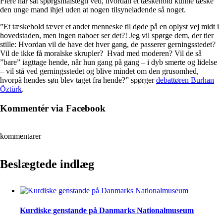
Flere har sat spørgsmålstegn ved, hvordan et tæskehold kunne tæske
den unge mand ihjel uden at nogen tilsyneladende så noget.
”Et tæskehold tæver et andet menneske til døde på en oplyst vej midt i
hovedstaden, men ingen naboer ser det?! Jeg vil spørge dem, der tier
stille: Hvordan vil de have det hver gang, de passerer gerningsstedet?
Vil de ikke få moralske skrupler? Hvad med moderen? Vil de så
”bare” iagttage hende, når hun gang på gang – i dyb smerte og lidelse
– vil stå ved gerningsstedet og blive mindet om den grusomhed,
hvorpå hendes søn blev taget fra hende?” spørger
debattøren Burhan
Öztürk
.
Kommentér via Facebook
kommentarer
Beslægtede indlæg
Kurdiske genstande på Danmarks Nationalmuseum