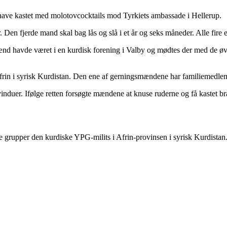
t have kastet med molotovcocktails mod Tyrkiets ambassade i Hellerup.
 Den fjerde mand skal bag lås og slå i et år og seks måneder. Alle fire 
nd havde været i en kurdisk forening i Valby og mødtes der med de øvrig
 Afrin i syrisk Kurdistan. Den ene af gerningsmændene har familiemedlem
nduer. Ifølge retten forsøgte mændene at knuse ruderne og få kastet 
 grupper den kurdiske YPG-milits i Afrin-provinsen i syrisk Kurdistan