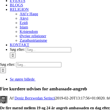
EVENTS
BLOGS
RELIGION
Ahl’e Haqq
Alevi
Ezidi
Islam
Kristendom
Øvrige religioner
Zarathustrianisme
KONTAKT
Søg efter:
Søg efter:
Se større billede
Fire kurdere udvises for ambassade-angreb
By
Deniz Berxwedan Serinci
|
2019-02-20T13:17:56+01:00
20. f
De fire mænd mellem 19 og 24 år angreb ambassaden en dag efter, 