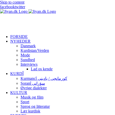
Skip to content
facebook
twitter
FORSIDE
NYHEDER
Danmark
Kurdistan/Verden
Mode
Sundhed
Interviews
Lad os kende
KURDÎ
Kurmancî کورمانجی / بادینی
Soranî سۆرانی
Øvrige dialekter
KULTUR
Musik og film
Sport
Sprog og litteratur
Lær kurdisk