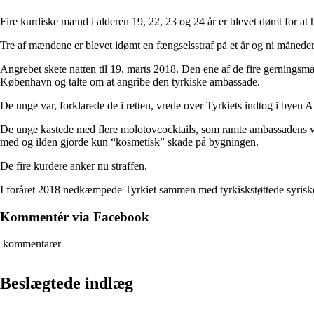
Fire kurdiske mænd i alderen 19, 22, 23 og 24 år er blevet dømt for a
Tre af mændene er blevet idømt en fængselsstraf på et år og ni måneder.
Angrebet skete natten til 19. marts 2018. Den ene af de fire gerningsmæ
København og talte om at angribe den tyrkiske ambassade.
De unge var, forklarede de i retten, vrede over Tyrkiets indtog i byen
De unge kastede med flere molotovcocktails, som ramte ambassadens vi
med og ilden gjorde kun “kosmetisk” skade på bygningen.
De fire kurdere anker nu straffen.
I foråret 2018 nedkæmpede Tyrkiet sammen med tyrkiskstøttede syriske
Kommentér via Facebook
kommentarer
Beslægtede indlæg