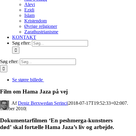
Alevi
Ezidi
Islam
Kristendom
Øvrige religioner
Zarathustrianisme
KONTAKT
Søg efter:
Søg efter:
Se større billede
Film om Hama Jaza på vej
By
Deniz Berxwedan Serinci
|
2018-07-17T19:52:33+02:00
7.
oktober 2010
|
Dokumentarfilmen ‘En peshmerga-kunstners
død’ skal fortælle Hama Jaza’s liv og arbejde.