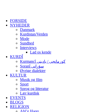
FORSIDE
NYHEDER
Danmark
Kurdistan/Verden
Mode
Sundhed
Interviews
Lad os kende
KURDÎ
Kurmancî کورمانجی / بادینی
Soranî سۆرانی
Øvrige dialekter
KULTUR
Musik og film
Sport
Sprog og litteratur
Lær kurdisk
EVENTS
BLOGS
RELIGION
Ahl’e Haqq