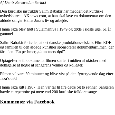
Af Deniz Berxwedan Serinci
Den kurdiske instruktør Salim Babakir har meddelt det kurdiske
nyhedsbureau AKnews.com, at han skal lave en dokumentar om den
afdøde sanger Hama Jaza’s liv og arbejde.
Hama Jaza blev født i Sulaimaniya i 1949 og døde i sidste uge, 61 år
gammel.
Salim Babakir fortæller, at det danske produktionsselskab, Film EDE,
og familien til den afdøde kunstner sponsorerer dokumentarfilmen, der
får titlen “En peshmerga-kunstners død”.
Optagelserne til dokumentarfilmen starter i midten af oktober med
deltagelse af nogle af sangerens venner og kolleger.
Filmen vil vare 30 minutter og blive vist på den fyrretyvende dag efter
Jaza’s død
Hama Jaza gift i 1967. Han var far til fire døtre og to sønner. Sangeren
havde et repertoire på mere end 200 kurdiske folklore sange.
Kommentér via Facebook