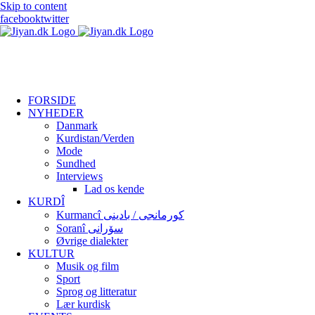
Skip to content
facebook
twitter
FORSIDE
NYHEDER
Danmark
Kurdistan/Verden
Mode
Sundhed
Interviews
Lad os kende
KURDÎ
Kurmancî کورمانجی / بادینی
Soranî سۆرانی
Øvrige dialekter
KULTUR
Musik og film
Sport
Sprog og litteratur
Lær kurdisk