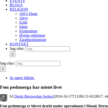
EVENTS
BLOGS
RELIGION
Ahl’e Haqq
Alevi
Ezidi
Islam
Kristendom
Øvrige religioner
Zarathustrianisme
KONTAKT
Søg efter:
Søg efter:
Se større billede
Fem peshmerga har mistet livet
By
Deniz Berxwedan Serinci
|
2016-10-17T13:06:13+02:00
17. o
Fem peshmerga er blevet dræbt under operationen i Mosul. Derudove