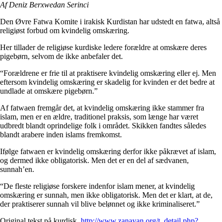
Af Deniz Berxwedan Serinci
Den Øvre Fatwa Komite i irakisk Kurdistan har udstedt en fatwa, altså
religiøst forbud om kvindelig omskæring.
Her tillader de religiøse kurdiske ledere forældre at omskære deres
pigebørn, selvom de ikke anbefaler det.
“Forældrene er frie til at praktisere kvindelig omskæring eller ej. Men
eftersom kvindelig omskæring er skadelig for kvinden er det bedre at
undlade at omskære pigebørn.”
Af fatwaen fremgår det, at kvindelig omskæring ikke stammer fra
islam, men er en ældre, traditionel praksis, som længe har været
udbredt blandt oprindelige folk i området. Skikken fandtes således
blandt arabere inden islams fremkomst.
Ifølge fatwaen er kvindelig omskæring derfor ikke påkrævet af islam,
og dermed ikke obligatorisk. Men det er en del af sædvanen,
sunnah’en.
“De fleste religiøse forskere indenfor islam mener, at kvindelig
omskæring er sunnah, men ikke obligatorisk. Men det er klart, at de,
der praktiserer sunnah vil blive belønnet og ikke kriminaliseret.”
Original tekst på kurdisk,
http://www.zanayan.org/t_detail.php?