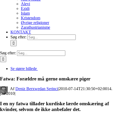
Alevi
Ezidi
Islam
Kristendom
Øvrige religioner
Zarathustrianisme
KONTAKT
Søg efter:
Søg efter:
Se større billede
Fatwa: Forældre må gerne omskære piger
By
Deniz Berxwedan Serinci
|
2010-07-14T21:30:50+02:00
14.
juli 2010
|
I en ny fatwa tillader kurdiske lærde omskæring af
kvinder, selvom de ikke anbefaler det.