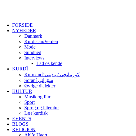
FORSIDE
NYHEDER
Danmark
Kurdistan/Verden
Mode
Sundhed
Interviews
Lad os kende
KURDÎ
Kurmancî کورمانجی / بادینی
Soranî سۆرانی
Øvrige dialekter
KULTUR
Musik og film
Sport
Sprog og litteratur
Lær kurdisk
EVENTS
BLOGS
RELIGION
Ahl’e Haqq