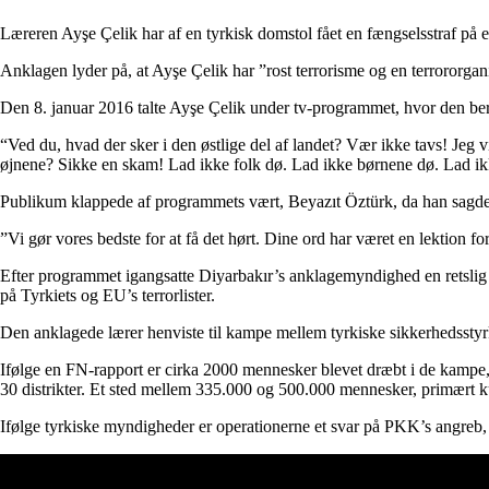
Læreren Ayşe Çelik har af en tyrkisk domstol fået en fængselsstraf på e
Anklagen lyder på, at Ayşe Çelik har ”rost terrorisme og en terroro
Den 8. januar 2016 talte Ayşe Çelik under tv-programmet, hvor den be
“Ved du, hvad der sker i den østlige del af landet? Vær ikke tavs! Jeg 
øjnene? Sikke en skam! Lad ikke folk dø. Lad ikke børnene dø. Lad i
Publikum klappede af programmets vært, Beyazıt Öztürk, da han sagde
”Vi gør vores bedste for at få det hørt. Dine ord har været en lektion for
Efter programmet igangsatte Diyarbakır’s anklagemyndighed en retslig u
på Tyrkiets og EU’s terrorlister.
Den anklagede lærer henviste til kampe mellem tyrkiske sikkerhedsstyr
Ifølge en FN-rapport er cirka 2000 mennesker blevet dræbt i de kampe, 
30 distrikter. Et sted mellem 335.000 og 500.000 mennesker, primært kur
Ifølge tyrkiske myndigheder er operationerne et svar på PKK’s angreb, 