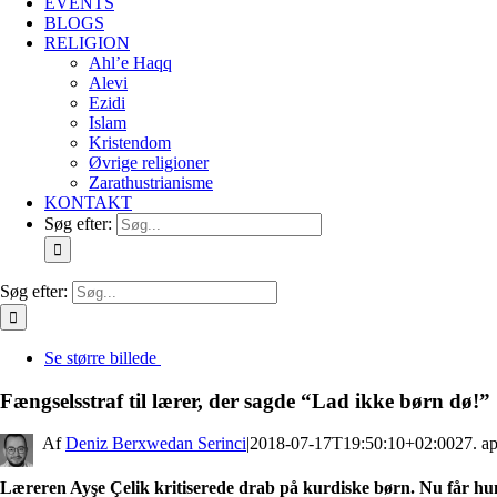
EVENTS
BLOGS
RELIGION
Ahl’e Haqq
Alevi
Ezidi
Islam
Kristendom
Øvrige religioner
Zarathustrianisme
KONTAKT
Søg efter:
Søg efter:
Se større billede
Fængselsstraf til lærer, der sagde “Lad ikke børn dø!”
By
Deniz Berxwedan Serinci
|
2018-07-17T19:50:10+02:00
27. ap
Læreren Ayşe Çelik kritiserede drab på kurdiske børn. Nu får hun 