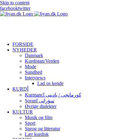
Skip to content
facebook
twitter
FORSIDE
NYHEDER
Danmark
Kurdistan/Verden
Mode
Sundhed
Interviews
Lad os kende
KURDÎ
Kurmancî کورمانجی / بادینی
Soranî سۆرانی
Øvrige dialekter
KULTUR
Musik og film
Sport
Sprog og litteratur
Lær kurdisk