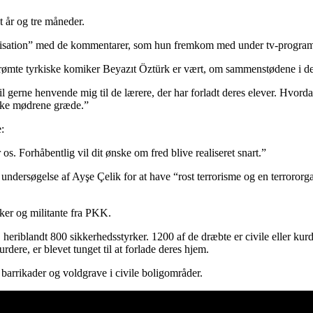
t år og tre måneder.
rganisation” med de kommentarer, som hun fremkom med under tv-progr
rømte tyrkiske komiker Beyazıt Öztürk er vært, om sammenstødene i det
vil gerne henvende mig til de lærere, der har forladt deres elever. Hvor
kke mødrene græde.”
:
 os. Forhåbentlig vil dit ønske om fred blive realiseret snart.”
ndersøgelse af Ayşe Çelik for at have “rost terrorisme og en terrororga
ker og militante fra PKK.
heriblandt 800 sikkerhedsstyrker. 1200 af de dræbte er civile eller kur
dere, er blevet tunget til at forlade deres hjem.
barrikader og voldgrave i civile boligområder.