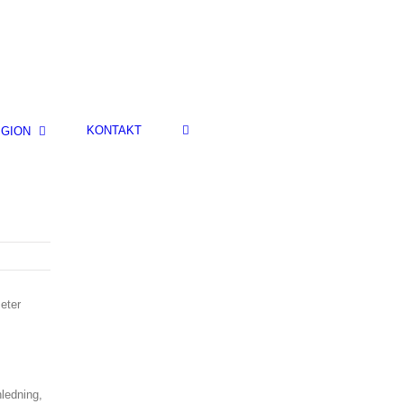
KONTAKT
IGION
eter
nledning,