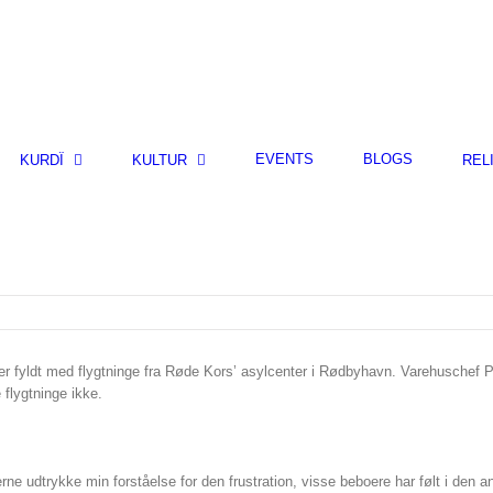
EVENTS
BLOGS
KURDÎ
KULTUR
REL
er fyldt med flygtninge fra Røde Kors’ asylcenter i Rødbyhavn. Varehuschef P
 flygtninge ikke.
e udtrykke min forståelse for den frustration, visse beboere har følt i den a