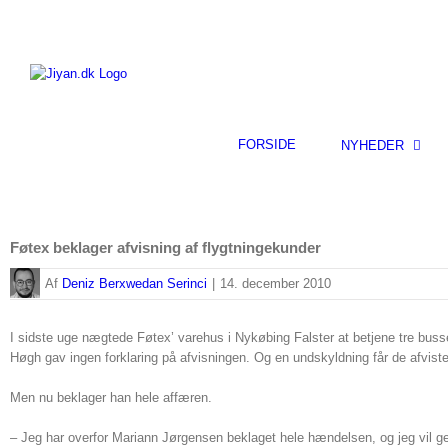
Skip
to
content
FORSIDE
NYHEDER
Føtex beklager afvisning af flygtningekunder
By
Deniz Berxwedan Serinci
|
14. december 2010
I sidste uge nægtede Føtex’ varehus i Nykøbing Falster at betjene tre buss
Høgh gav ingen forklaring på afvisningen. Og en undskyldning får de afviste
Men nu beklager han hele affæren.
– Jeg har overfor Mariann Jørgensen beklaget hele hændelsen, og jeg vil gern