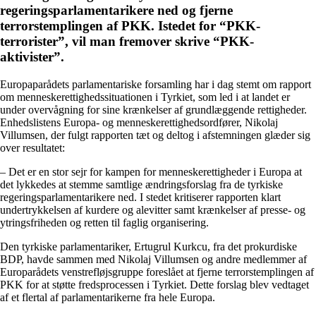
regeringsparlamentarikere ned og fjerne
terrorstemplingen af PKK. Istedet for “PKK-
terrorister”, vil man fremover skrive “PKK-
aktivister”.
Europaparådets parlamentariske forsamling har i dag stemt om rapport
om menneskerettighedssituationen i Tyrkiet, som led i at landet er
under overvågning for sine krænkelser af grundlæggende rettigheder.
Enhedslistens Europa- og menneskerettighedsordfører, Nikolaj
Villumsen, der fulgt rapporten tæt og deltog i afstemningen glæder sig
over resultatet:
– Det er en stor sejr for kampen for menneskerettigheder i Europa at
det lykkedes at stemme samtlige ændringsforslag fra de tyrkiske
regeringsparlamentarikere ned. I stedet kritiserer rapporten klart
undertrykkelsen af kurdere og alevitter samt krænkelser af presse- og
ytringsfriheden og retten til faglig organisering.
Den tyrkiske parlamentariker, Ertugrul Kurkcu, fra det prokurdiske
BDP, havde sammen med Nikolaj Villumsen og andre medlemmer af
Europarådets venstrefløjsgruppe foreslået at fjerne terrorstemplingen af
PKK for at støtte fredsprocessen i Tyrkiet. Dette forslag blev vedtaget
af et flertal af parlamentarikerne fra hele Europa.