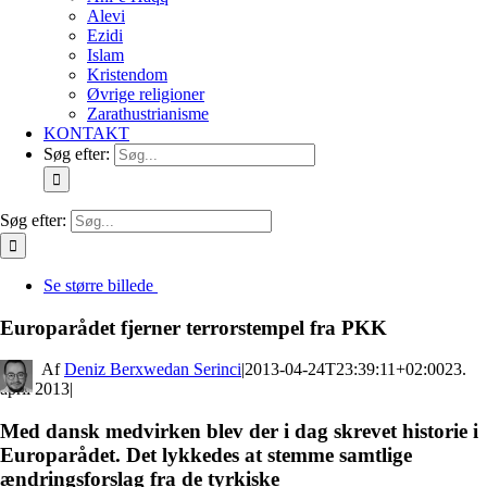
Alevi
Ezidi
Islam
Kristendom
Øvrige religioner
Zarathustrianisme
KONTAKT
Søg efter:
Søg efter:
Se større billede
Europarådet fjerner terrorstempel fra PKK
By
Deniz Berxwedan Serinci
|
2013-04-24T23:39:11+02:00
23.
april 2013
|
Med dansk medvirken blev der i dag skrevet historie i
Europarådet. Det lykkedes at stemme samtlige
ændringsforslag fra de tyrkiske