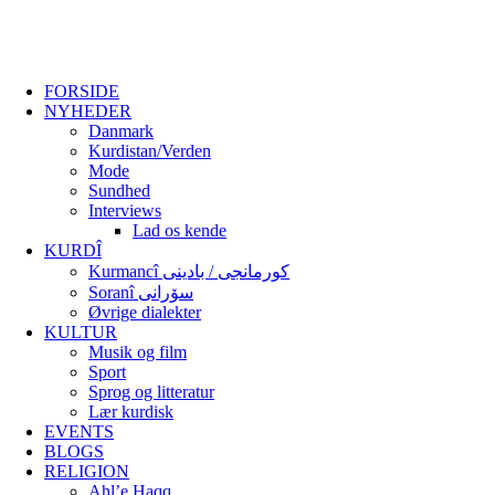
FORSIDE
NYHEDER
Danmark
Kurdistan/Verden
Mode
Sundhed
Interviews
Lad os kende
KURDÎ
Kurmancî کورمانجی / بادینی
Soranî سۆرانی
Øvrige dialekter
KULTUR
Musik og film
Sport
Sprog og litteratur
Lær kurdisk
EVENTS
BLOGS
RELIGION
Ahl’e Haqq