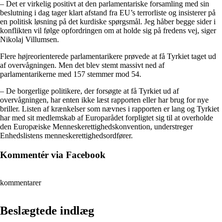
– Det er virkelig positivt at den parlamentariske forsamling med sin
beslutning i dag tager klart afstand fra EU’s terrorliste og insisterer på
en politisk løsning på det kurdiske spørgsmål. Jeg håber begge sider i
konflikten vil følge opfordringen om at holde sig på fredens vej, siger
Nikolaj Villumsen.
Flere højreorienterede parlamentarikere prøvede at få Tyrkiet taget ud
af overvågningen. Men det blev stemt massivt ned af
parlamentarikerne med 157 stemmer mod 54.
– De borgerlige politikere, der forsøgte at få Tyrkiet ud af
overvågningen, har enten ikke læst rapporten eller har brug for nye
briller. Listen af krænkelser som nævnes i rapporten er lang og Tyrkiet
har med sit medlemskab af Europarådet forpligtet sig til at overholde
den Europæiske Menneskerettighedskonvention, understreger
Enhedslistens menneskerettighedsordfører.
Kommentér via Facebook
kommentarer
Beslægtede indlæg