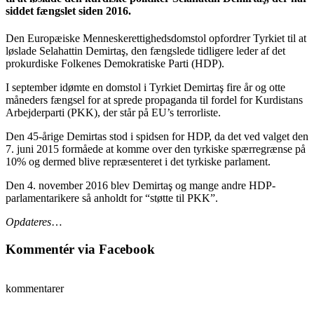
siddet fængslet siden 2016.
Den Europæiske Menneskerettighedsdomstol opfordrer Tyrkiet til at
løslade Selahattin Demirtaş, den fængslede tidligere leder af det
prokurdiske Folkenes Demokratiske Parti (HDP).
I september idømte en domstol i Tyrkiet Demirtaş fire år og otte
måneders fængsel for at sprede propaganda til fordel for Kurdistans
Arbejderparti (PKK), der står på EU’s terrorliste.
Den 45-årige Demirtas stod i spidsen for HDP, da det ved valget den
7. juni 2015 formåede at komme over den tyrkiske spærregrænse på
10% og dermed blive repræsenteret i det tyrkiske parlament.
Den 4. november 2016 blev Demirtaş og mange andre HDP-
parlamentarikere så anholdt for “støtte til PKK”.
Opdateres
…
Kommentér via Facebook
kommentarer