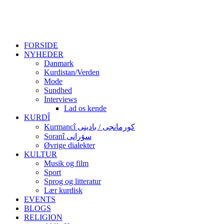
FORSIDE
NYHEDER
Danmark
Kurdistan/Verden
Mode
Sundhed
Interviews
Lad os kende
KURDÎ
Kurmancî کورمانجی / بادینی
Soranî سۆرانی
Øvrige dialekter
KULTUR
Musik og film
Sport
Sprog og litteratur
Lær kurdisk
EVENTS
BLOGS
RELIGION