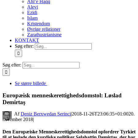
Ahl’e Haqq
Alevi
Ezidi
Islam
Kristendom
Øvrige religioner
Zarathustrianisme
KONTAKT
Søg efter:
Søg efter:
Se større billede
Europæisk menneskerettighedsdomstol: Løslad
Demirtaş
By
Deniz Berxwedan Serinci
|
2018-11-26T23:06:35+01:00
20.
november 2018
|
Den Europæiske Menneskerettighedsdomstol opfordrer Tyrkiet
til at løslade den kurdiske politiker Selahattin Demirtaş, der har