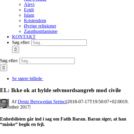
Alevi
Ezidi
Islam
Kristendom
Øvrige religioner
Zarathustrianisme
KONTAKT
Søg efter:
Søg efter:
Se større billede
EL: Ikke ok at hylde selvmordsangreb mod civile
By
Deniz Berxwedan Serinci
|
2018-07-17T19:50:07+02:00
19.
november 2017
|
Enhedslisten går ind i sag om Fatih Baran. Baran siger, at han
“måske” begik en fejl.