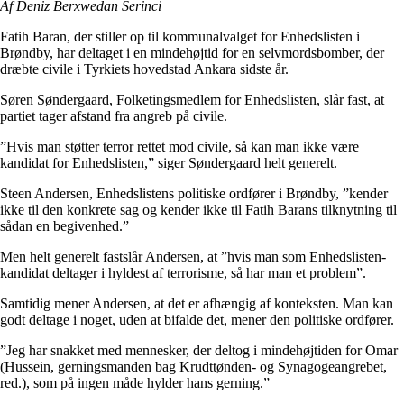
Af Deniz Berxwedan Serinci
Fatih Baran, der stiller op til kommunalvalget for Enhedslisten i
Brøndby, har deltaget i en mindehøjtid for en selvmordsbomber, der
dræbte civile i Tyrkiets hovedstad Ankara sidste år.
Søren Søndergaard, Folketingsmedlem for Enhedslisten, slår fast, at
partiet tager afstand fra angreb på civile.
”Hvis man støtter terror rettet mod civile, så kan man ikke være
kandidat for Enhedslisten,” siger Søndergaard helt generelt.
Steen Andersen, Enhedslistens politiske ordfører i Brøndby, ”kender
ikke til den konkrete sag og kender ikke til Fatih Barans tilknytning til
sådan en begivenhed.”
Men helt generelt fastslår Andersen, at ”hvis man som Enhedslisten-
kandidat deltager i hyldest af terrorisme, så har man et problem”.
Samtidig mener Andersen, at det er afhængig af konteksten. Man kan
godt deltage i noget, uden at bifalde det, mener den politiske ordfører.
”Jeg har snakket med mennesker, der deltog i mindehøjtiden for Omar
(Hussein, gerningsmanden bag Krudttønden- og Synagogeangrebet,
red.), som på ingen måde hylder hans gerning.”