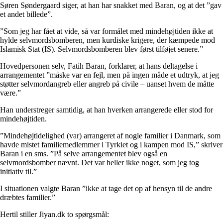
Søren Søndergaard siger, at han har snakket med Baran, og at det ”gav
et andet billede”.
”Som jeg har fået at vide, så var formålet med mindehøjtiden ikke at
hylde selvmordsbomberen, men kurdiske krigere, der kæmpede mod
Islamisk Stat (IS). Selvmordsbomberen blev først tilføjet senere.”
Hovedpersonen selv, Fatih Baran, forklarer, at hans deltagelse i
arrangementet ”måske var en fejl, men på ingen måde et udtryk, at jeg
støtter selvmordangreb eller angreb på civile – uanset hvem de måtte
være.”
Han understreger samtidig, at han hverken arrangerede eller stod for
mindehøjtiden.
”Mindehøjtidelighed (var) arrangeret af nogle familier i Danmark, som
havde mistet familiemedlemmer i Tyrkiet og i kampen mod IS,” skriver
Baran i en sms. ”På selve arrangementet blev også en
selvmordsbomber nævnt. Det var heller ikke noget, som jeg tog
initiativ til.”
I situationen valgte Baran ”ikke at tage det op af hensyn til de andre
dræbtes familier.”
Hertil stiller Jiyan.dk to spørgsmål: