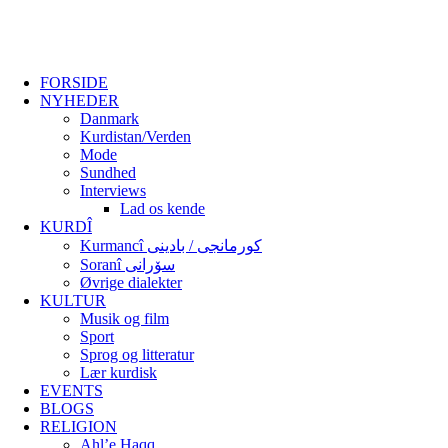
FORSIDE
NYHEDER
Danmark
Kurdistan/Verden
Mode
Sundhed
Interviews
Lad os kende
KURDÎ
Kurmancî کورمانجی / بادینی
Soranî سۆرانی
Øvrige dialekter
KULTUR
Musik og film
Sport
Sprog og litteratur
Lær kurdisk
EVENTS
BLOGS
RELIGION
Ahl’e Haqq