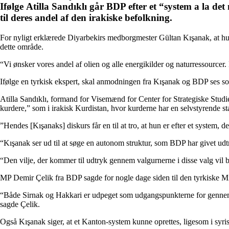
Ifølge Atilla Sandıklı går BDP efter et “system a la det
til deres andel af den irakiske befolkning.
For nyligt erklærede Diyarbekirs medborgmester Gültan Kışanak, at hun ø
dette område.
“Vi ønsker vores andel af olien og alle energikilder og naturressourcer. 
Ifølge en tyrkisk ekspert, skal anmodningen fra Kışanak og BDP ses s
Atilla Sandıklı, formand for Visemænd for Center for Strategiske Studi
kurdere,” som i irakisk Kurdistan, hvor kurderne har en selvstyrende stat 
”Hendes [Kışanaks] diskurs får en til at tro, at hun er efter et system, de
“Kışanak ser ud til at søge en autonom struktur, som BDP har givet udtr
“Den vilje, der kommer til udtryk gennem valgurnerne i disse valg vil be
MP Demir Çelik fra BDP sagde for nogle dage siden til den tyrkiske Mil
“Både Sirnak og Hakkari er udpeget som udgangspunkterne for gennemfør
sagde Çelik.
Også Kışanak siger, at et Kanton-system kunne oprettes, ligesom i syri