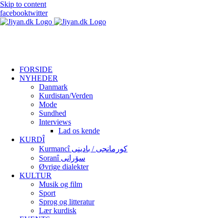
Skip to content
facebook
twitter
FORSIDE
NYHEDER
Danmark
Kurdistan/Verden
Mode
Sundhed
Interviews
Lad os kende
KURDÎ
Kurmancî کورمانجی / بادینی
Soranî سۆرانی
Øvrige dialekter
KULTUR
Musik og film
Sport
Sprog og litteratur
Lær kurdisk