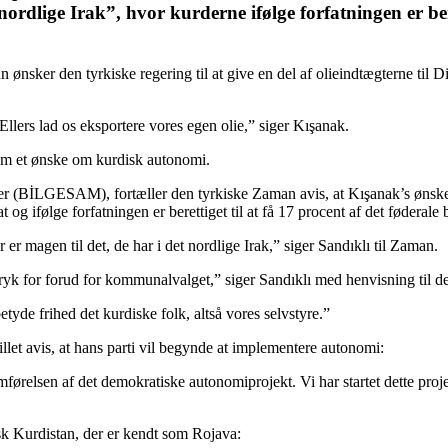
 nordlige Irak”, hvor kurderne ifølge forfatningen er ber
nsker den tyrkiske regering til at give en del af olieindtægterne til D
Ellers lad os eksportere vores egen olie,” siger Kışanak.
om et ønske om kurdisk autonomi.
er (BİLGESAM), fortæller den tyrkiske Zaman avis, at Kışanak’s ønske af
og ifølge forfatningen er berettiget til at få 17 procent af det føderale 
r er magen til det, de har i det nordlige Irak,” siger Sandıklı til Zaman.
yk for forud for kommunalvalget,” siger Sandıklı med henvisning til det
tyde frihed det kurdiske folk, altså vores selvstyre.”
let avis, at hans parti vil begynde at implementere autonomi:
elsen af ​​det demokratiske autonomiprojekt. Vi har startet dette pro
sk Kurdistan, der er kendt som Rojava: