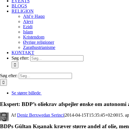
EVENTS
BLOGS
RELIGION
Ahl’e Haqq
Alevi
Ezidi
Islam
Kristendom
Øvrige religioner
Zarathustrianisme
KONTAKT
Søg efter:
Søg efter:
Se større billede
Ekspert: BDP’s oliekrav afspejler ønske om autonomi 
By
Deniz Berxwedan Serinci
|
2014-04-15T15:35:45+02:00
15. ap
BDPs Gültan Kışanak kræver større andel af olie, mens