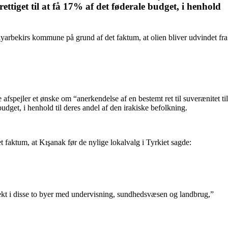
ettiget til at få 17% af det føderale budget, i henhold
iyarbekirs kommune på grund af det faktum, at olien bliver udvindet fra
spejler et ønske om “anerkendelse af en bestemt ret til suverænitet til
budget, i henhold til deres andel af den irakiske befolkning.
 faktum, at Kışanak før de nylige lokalvalg i Tyrkiet sagde:
jekt i disse to byer med undervisning, sundhedsvæsen og landbrug,”