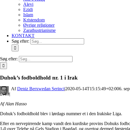
Alevi
Ezidi
Islam
Kristendom
Øvrige religioner
Zarathustrianisme
KONTAKT
Søg efter:
Søg efter:
Duhok’s fodboldhold nr. 1 i Irak
By
Deniz Berxwedan Serinci
|
2020-05-14T15:15:49+02:00
6. se
2010
|
Af Alan Hasso
Dohuk’s fodboldhold blev i lørdags nummer et i den Irakiske Liga.
Efter en nervepirrende kamp vandt den kurdiske provins Dohuks fodb
1-0 over Telebe på Gels Stadion i Bagdad, og overtog dermed førstepl