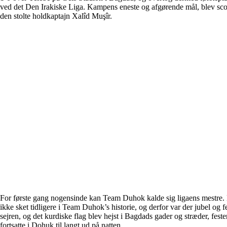
ved det Den Irakiske Liga. Kampens eneste og afgørende mål, blev sco
den stolte holdkaptajn Xalîd Muşîr.
For første gang nogensinde kan Team Duhok kalde sig ligaens mestre. 
ikke sket tidligere i Team Duhok’s historie, og derfor var der jubel og fe
sejren, og det kurdiske flag blev hejst i Bagdads gader og stræder, feste
fortsatte i Dohuk til langt ud på natten.