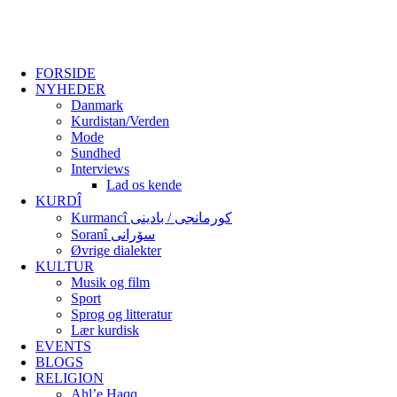
FORSIDE
NYHEDER
Danmark
Kurdistan/Verden
Mode
Sundhed
Interviews
Lad os kende
KURDÎ
Kurmancî کورمانجی / بادینی
Soranî سۆرانی
Øvrige dialekter
KULTUR
Musik og film
Sport
Sprog og litteratur
Lær kurdisk
EVENTS
BLOGS
RELIGION
Ahl’e Haqq