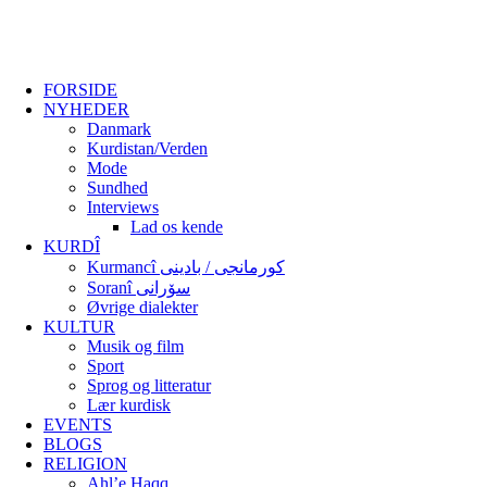
FORSIDE
NYHEDER
Danmark
Kurdistan/Verden
Mode
Sundhed
Interviews
Lad os kende
KURDÎ
Kurmancî کورمانجی / بادینی
Soranî سۆرانی
Øvrige dialekter
KULTUR
Musik og film
Sport
Sprog og litteratur
Lær kurdisk
EVENTS
BLOGS
RELIGION
Ahl’e Haqq