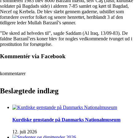
I sommeren 1983 blev 8000 Barzanî mænd, selv Caş (Jash; kurdiske
soldater på Bagdads side) i alderen 7-85 samlet og kørt til Bagdad,
Necef og Kerbela. De blev slæbt gennem gaderne, udstillet som
forrædere overfor folket og senere henrettet, heriblandt 3 af den
tidligere leder Mullah Barzanî’s sønner.
”De skred ad helvedes til”, sagde Saddam (Al Iraq, 13/09-83). De
faldne Barzanî’ers koner blev for nogles vedkommende tvunget ud i
prostitution for forsørgelse.
Kommentér via Facebook
kommentarer
Beslægtede indlæg
Kurdiske genstande på Danmarks Nationalmuseum
12. juli 2026