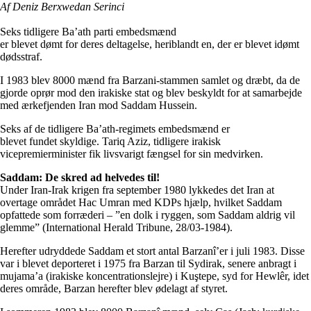
Af Deniz Berxwedan Serinci
Seks tidligere Ba’ath parti embedsmænd
er blevet dømt for deres deltagelse, heriblandt en, der er blevet idømt
dødsstraf.
I 1983 blev 8000 mænd fra Barzani-stammen samlet og dræbt, da de
gjorde oprør mod den irakiske stat og blev beskyldt for at samarbejde
med ærkefjenden Iran mod Saddam Hussein.
Seks af de tidligere Ba’ath-regimets embedsmænd er
blevet fundet skyldige. Tariq Aziz, tidligere irakisk
vicepremierminister fik livsvarigt fængsel for sin medvirken.
Saddam: De skred ad helvedes til!
Under Iran-Irak krigen fra september 1980 lykkedes det Iran at
overtage området Hac Umran med KDPs hjælp, hvilket Saddam
opfattede som forræderi – ”en dolk i ryggen, som Saddam aldrig vil
glemme” (International Herald Tribune, 28/03-1984).
Herefter udryddede Saddam et stort antal Barzanî’er i juli 1983. Disse
var i blevet deporteret i 1975 fra Barzan til Sydirak, senere anbragt i
mujama’a (irakiske koncentrationslejre) i Kuştepe, syd for Hewlêr, idet
deres område, Barzan herefter blev ødelagt af styret.