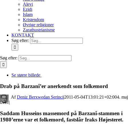
Alevi
Ezidi
Islam
Kristendom
Øvrige religioner
Zarathustrianisme
KONTAKT
Søg efter:
Søg efter:
Se større billede
Drab på Barzanî’er anerkendt som folkemord
By
Deniz Berxwedan Serinci
|
2011-05-04T13:01:21+02:00
4. maj
2011
|
Saddam Husseins massemord på Barzanî-stammen i
1980’erne var et folkemord, fastslår Iraks Højesteret.