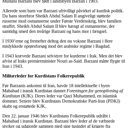
Mustafa Barzani blev født i landsbyen Barzan i 1903.
Allerede som barn var Barzani ufrivilligt påvirket af kurdisk politik.
Da hans storebror Sheikh Abdul Salam II angiveligt støttede
russerne mod osmannerne under Første Verdenskrig, blev familien
straffet. Sheikh Abdul Salam II blev hængt af osmannerne, der
samtidig smed den treårige Barzani og hans mor i fængsel.
I 1930’erne og fremefter deltog den nu voksne Barzani i flere
mislykkede oprørsforsøg mod det arabiske regime i Bagdad.
I 1943 krævede Barzani selvstyre for kurderne i Irak. Men det blev
afvist af Iraks premierminister Nouri as-Said. Barzani måtte flygte til
Iran i 1943.
Militærleder for Kurdistans Folkerepublik
Før Barzanis ankomst til Iran, havde 18 intellektuelle i byen
Mahabad i iransk Kurdistan dannet
Foreningen for genoplivning af
Kurdistan
(KJK). Deres leder var Qazi Muhammed, en islamisk
dommer. Senere blev Kurdistans Demokratiske Parti-Iran (PDKI)
skabt og erstattede KJK.
Den 22. januar 1946 blev Kurdistans Folkerepublik udråbt i
Mahabad i iransk Kurdistan. Barzani blev leder af de væbnede
styrker og udgjorde sammen med sine tusinder af krigere fra