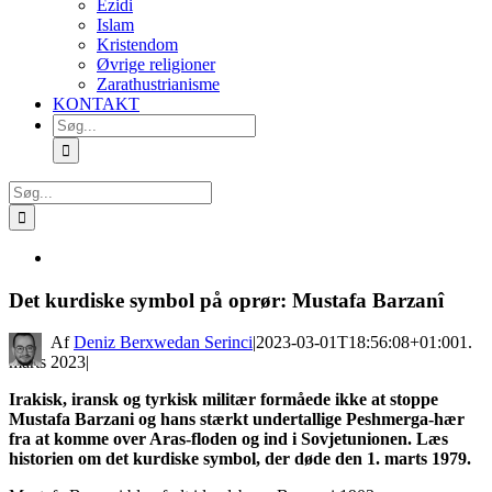
Ezidi
Islam
Kristendom
Øvrige religioner
Zarathustrianisme
KONTAKT
Søg
efter:
Søg
efter:
Se
større
billede
Det kurdiske symbol på oprør: Mustafa Barzanî
By
Deniz Berxwedan Serinci
|
2023-03-01T18:56:08+01:00
1.
marts 2023
|
Irakisk, iransk og tyrkisk militær formåede ikke at stoppe
Mustafa Barzani og hans stærkt undertallige Peshmerga-hær
fra at komme over Aras-floden og ind i Sovjetunionen. Læs
historien om det kurdiske symbol, der døde den 1. marts 1979.