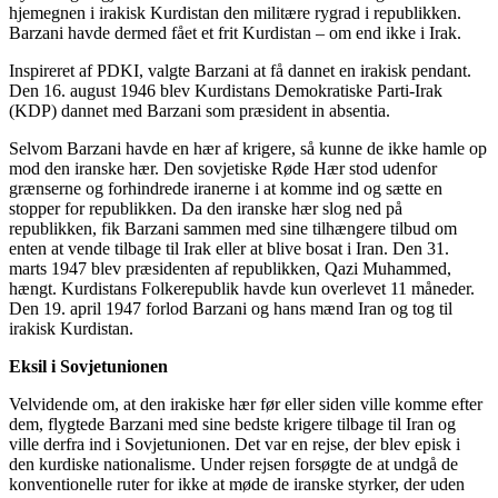
hjemegnen i irakisk Kurdistan den militære rygrad i republikken.
Barzani havde dermed fået et frit Kurdistan – om end ikke i Irak.
Inspireret af PDKI, valgte Barzani at få dannet en irakisk pendant.
Den 16. august 1946 blev Kurdistans Demokratiske Parti-Irak
(KDP) dannet med Barzani som præsident in absentia.
Selvom Barzani havde en hær af krigere, så kunne de ikke hamle op
mod den iranske hær. Den sovjetiske Røde Hær stod udenfor
grænserne og forhindrede iranerne i at komme ind og sætte en
stopper for republikken. Da den iranske hær slog ned på
republikken, fik Barzani sammen med sine tilhængere tilbud om
enten at vende tilbage til Irak eller at blive bosat i Iran. Den 31.
marts 1947 blev præsidenten af republikken, Qazi Muhammed,
hængt. Kurdistans Folkerepublik havde kun overlevet 11 måneder.
Den 19. april 1947 forlod Barzani og hans mænd Iran og tog til
irakisk Kurdistan.
Eksil i Sovjetunionen
Velvidende om, at den irakiske hær før eller siden ville komme efter
dem, flygtede Barzani med sine bedste krigere tilbage til Iran og
ville derfra ind i Sovjetunionen. Det var en rejse, der blev episk i
den kurdiske nationalisme. Under rejsen forsøgte de at undgå de
konventionelle ruter for ikke at møde de iranske styrker, der uden