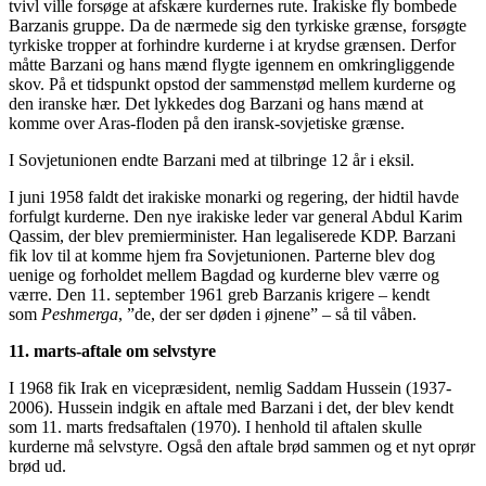
tvivl ville forsøge at afskære kurdernes rute. Irakiske fly bombede
Barzanis gruppe. Da de nærmede sig den tyrkiske grænse, forsøgte
tyrkiske tropper at forhindre kurderne i at krydse grænsen. Derfor
måtte Barzani og hans mænd flygte igennem en omkringliggende
skov. På et tidspunkt opstod der sammenstød mellem kurderne og
den iranske hær. Det lykkedes dog Barzani og hans mænd at
komme over Aras-floden på den iransk-sovjetiske grænse.
I Sovjetunionen endte Barzani med at tilbringe 12 år i eksil.
I juni 1958 faldt det irakiske monarki og regering, der hidtil havde
forfulgt kurderne. Den nye irakiske leder var general Abdul Karim
Qassim, der blev premierminister. Han legaliserede KDP. Barzani
fik lov til at komme hjem fra Sovjetunionen. Parterne blev dog
uenige og forholdet mellem Bagdad og kurderne blev værre og
værre. Den 11. september 1961 greb Barzanis krigere – kendt
som
Peshmerga
, ”de, der ser døden i øjnene” – så til våben.
11. marts-aftale om selvstyre
I 1968 fik Irak en vicepræsident, nemlig Saddam Hussein (1937-
2006). Hussein indgik en aftale med Barzani i det, der blev kendt
som 11. marts fredsaftalen (1970). I henhold til aftalen skulle
kurderne må selvstyre. Også den aftale brød sammen og et nyt oprør
brød ud.