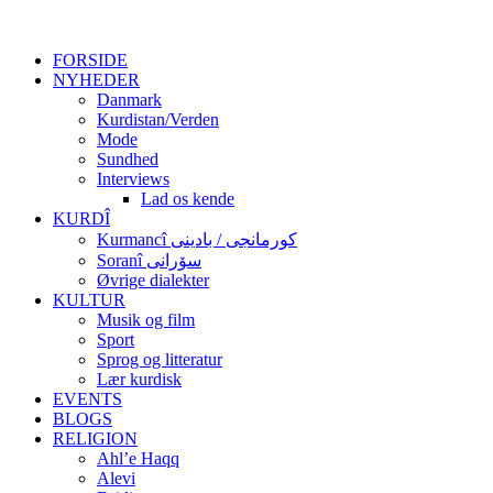
FORSIDE
NYHEDER
Danmark
Kurdistan/Verden
Mode
Sundhed
Interviews
Lad os kende
KURDÎ
Kurmancî کورمانجی / بادینی
Soranî سۆرانی
Øvrige dialekter
KULTUR
Musik og film
Sport
Sprog og litteratur
Lær kurdisk
EVENTS
BLOGS
RELIGION
Ahl’e Haqq
Alevi