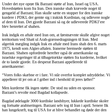
Under det nye oprør fik Barzani støtte af Iran, Israel og USA.
Hovedstøtten kom fra Iran. Den iranske shah krævede noget til
gengæld af Barzani; Han skulle sætte en stopper for den iranske
kurdere i PDKI, der gemte sig i irakisk Kurdistan, og udlevere nogle
af dem til Iran. Det gjorde Barzani så og de udleverede PDKI’ere
blev henrettet af shahen.
Irak indgik en aftale med Iran om, at førstnævnte skulle afgive noget
territorium ved Shatt ul Arab-grænsedragningen til Iran. Med
algerisk mægling indgik Irak en aftale med Irans shah den 6. marts
1975, kendt som Algier-aftalen. Iranerne bremsede støtten til
Barzani. Shahen opfordrede herefter også de amerikanske og
israelske regeringer til at tilbagetrække støtten fra kurderne, hvilket
de to lande gjorde. En desperat Barzani appellerede til
amerikanerne:
“Vores folks skæbne er i fare. Vi står overfor komplet udryddelse. Vi
appellerer til jer om at I griber ind i henhold til jeres løfter!”
Men kurderne fik ingen støtte. De stod nu uden en sponsor.
Barzani’s revolte mod Bagdad kollapsede.
Bagdad ødelagde 3000 kurdiske landsbyer, lukkede kurdiske skoler
og fortsatte arabiseringen. Barzani selv tog til Iran i april. Senere fik
han lungekræft, tog til USA for at blive behandlet og døde der den