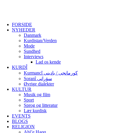
FORSIDE
NYHEDER
Danmark
Kurdistan/Verden
Mode
Sundhed
Interviews
Lad os kende
KURDÎ
Kurmancî کورمانجی / بادینی
Soranî سۆرانی
Øvrige dialekter
KULTUR
Musik og film
Sport
Sprog og litteratur
Lær kurdisk
EVENTS
BLOGS
RELIGION
Ahl’e Haqq