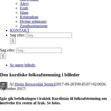
Alevi
Ezidi
Islam
Kristendom
Øvrige religioner
Zarathustrianisme
KONTAKT
Søg efter:
Søg efter:
Se større billede
Den kurdiske folkeafstemning i billeder
By
Deniz Berxwedan Serinci
|
2017-09-26T09:45:07+02:00
26.
september 2017
|
Igår gik befolkningen i irakisk Kurdistan til folkeafstemning om
løsrivelse fra resten af Irak. Se fotos.