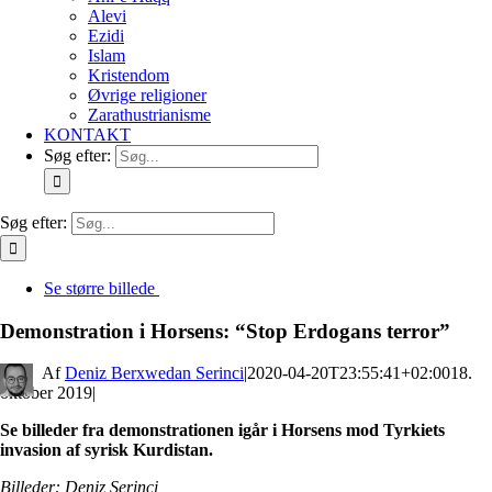
Alevi
Ezidi
Islam
Kristendom
Øvrige religioner
Zarathustrianisme
KONTAKT
Søg efter:
Søg efter:
Se større billede
Demonstration i Horsens: “Stop Erdogans terror”
By
Deniz Berxwedan Serinci
|
2020-04-20T23:55:41+02:00
18.
oktober 2019
|
Se billeder fra demonstrationen igår i Horsens mod Tyrkiets
invasion af syrisk Kurdistan.
Billeder: Deniz Serinci