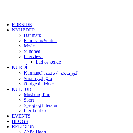
FORSIDE
NYHEDER
Danmark
Kurdistan/Verden
Mode
Sundhed
Interviews
Lad os kende
KURDÎ
Kurmancî کورمانجی / بادینی
Soranî سۆرانی
Øvrige dialekter
KULTUR
Musik og film
Sport
Sprog og litteratur
Lær kurdisk
EVENTS
BLOGS
RELIGION
Ahl’e Haqq