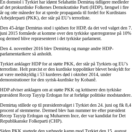
En domstol i Tyrkiet har idømt Selahattin Demirtaş tidligere medleder
af det prokurdiske Folkenes Demokratiske Parti (HDP), fængsel i fire
år og otte måneder for at sprede propaganda til fordel for Kurdistans
Arbejderparti (PKK), der står på EU’s terrorliste.
Den 45-årige Demirtas stod i spidsen for HDP, da det ved valget den 7.
juni 2015 formåede at komme over den tyrkiske spærregrænse på 10%
og dermed blive repræsenteret i det tyrkiske parlament.
Den 4. november 2016 blev Demirtaş og mange andre HDP-
parlamentarikere så anholdt.
Tyrkiet anklager HDP for at støtte PKK, der står på Tyrkiets og EU’s
terrorliste. Helt præcist er den kurdiske toppolitiker blevet beskyldt for
at være medskyldig i 53 kurderes død i oktober 2014, under
demonstrationer for den syrisk-kurdiske by Kobanê.
HDP afviser anklagen om at støtte PKK og kritiserer den tyrkiske
præsident Recep Tayyip Erdogan for at forfølge politiske modstandere.
Demirtaş stillede op til præsidentvalget i Tyrkiet den 24. juni og fik 8,4
procent af stemmerne. Dermed blev han nummer tre efter præsident
Recep Tayyip Erdogan og Muharrem Ince, der var kandidat for Det
Republikanske Folkeparti (CHP).
Siden PKK startede den væbnede kamp mod Tyrkiet den 15. august