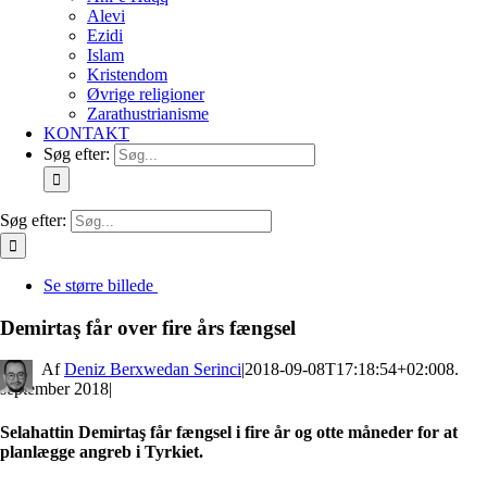
Alevi
Ezidi
Islam
Kristendom
Øvrige religioner
Zarathustrianisme
KONTAKT
Søg efter:
Søg efter:
Se større billede
Demirtaş får over fire års fængsel
By
Deniz Berxwedan Serinci
|
2018-09-08T17:18:54+02:00
8.
september 2018
|
Selahattin Demirtaş får fængsel i fire år og otte måneder for at
planlægge angreb i Tyrkiet.