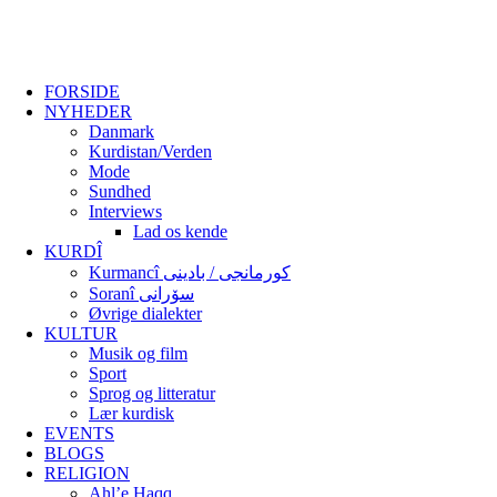
FORSIDE
NYHEDER
Danmark
Kurdistan/Verden
Mode
Sundhed
Interviews
Lad os kende
KURDÎ
Kurmancî کورمانجی / بادینی
Soranî سۆرانی
Øvrige dialekter
KULTUR
Musik og film
Sport
Sprog og litteratur
Lær kurdisk
EVENTS
BLOGS
RELIGION
Ahl’e Haqq