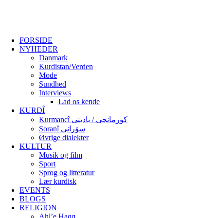
FORSIDE
NYHEDER
Danmark
Kurdistan/Verden
Mode
Sundhed
Interviews
Lad os kende
KURDÎ
Kurmancî کورمانجی / بادینی
Soranî سۆرانی
Øvrige dialekter
KULTUR
Musik og film
Sport
Sprog og litteratur
Lær kurdisk
EVENTS
BLOGS
RELIGION
Ahl’e Haqq