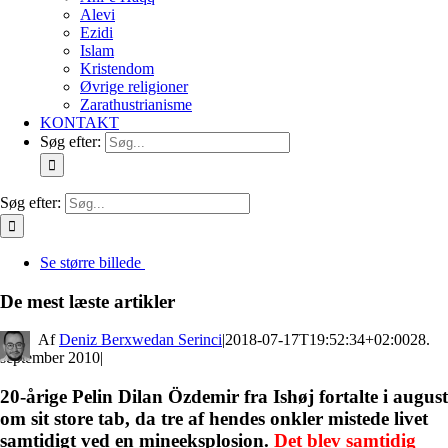
Alevi
Ezidi
Islam
Kristendom
Øvrige religioner
Zarathustrianisme
KONTAKT
Søg efter:
Søg efter:
Se større billede
De mest læste artikler
By
Deniz Berxwedan Serinci
|
2018-07-17T19:52:34+02:00
28.
september 2010
|
20-årige Pelin Dilan Özdemir fra Ishøj fortalte i august
om sit store tab, da tre af hendes onkler mistede livet
samtidigt ved en mineeksplosion.
Det blev samtidig