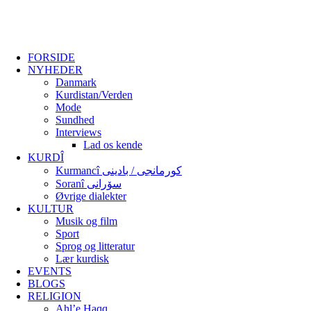
FORSIDE
NYHEDER
Danmark
Kurdistan/Verden
Mode
Sundhed
Interviews
Lad os kende
KURDÎ
Kurmancî کورمانجی / بادینی
Soranî سۆرانی
Øvrige dialekter
KULTUR
Musik og film
Sport
Sprog og litteratur
Lær kurdisk
EVENTS
BLOGS
RELIGION
Ahl’e Haqq