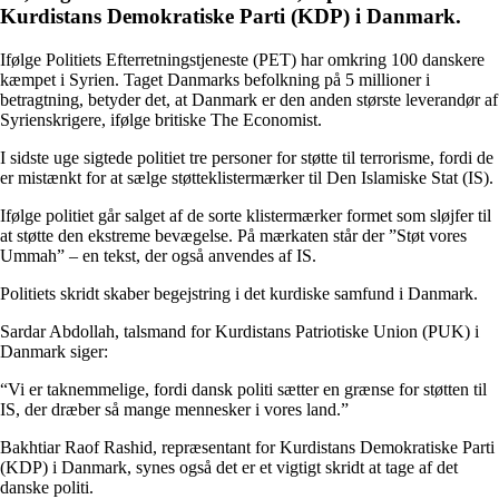
Kurdistans Demokratiske Parti (KDP) i Danmark.
Ifølge Politiets Efterretningstjeneste (PET) har omkring 100 danskere
kæmpet i Syrien. Taget Danmarks befolkning på 5 millioner i
betragtning, betyder det, at Danmark er den anden største leverandør af
Syrienskrigere, ifølge britiske The Economist.
I sidste uge sigtede politiet tre personer for støtte til terrorisme, fordi de
er mistænkt for at sælge støtteklistermærker til Den Islamiske Stat (IS).
Ifølge politiet går salget af de sorte klistermærker formet som sløjfer til
at støtte den ekstreme bevægelse. På mærkaten står der ”Støt vores
Ummah” – en tekst, der også anvendes af IS.
Politiets skridt skaber begejstring i det kurdiske samfund i Danmark.
Sardar Abdollah, talsmand for Kurdistans Patriotiske Union (PUK) i
Danmark siger:
“Vi er taknemmelige, fordi dansk politi sætter en grænse for støtten til
IS, der dræber så mange mennesker i vores land.”
Bakhtiar Raof Rashid, repræsentant for Kurdistans Demokratiske Parti
(KDP) i Danmark, synes også det er et vigtigt skridt at tage af det
danske politi.