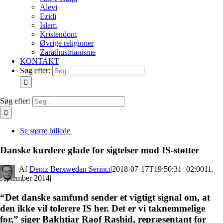
Alevi
Ezidi
Islam
Kristendom
Øvrige religioner
Zarathustrianisme
KONTAKT
Søg efter:
Søg efter:
Se større billede
Danske kurdere glade for sigtelser mod IS-støtter
By
Deniz Berxwedan Serinci
|
2018-07-17T19:50:31+02:00
11.
september 2014
|
“Det danske samfund sender et vigtigt signal om, at
den ikke vil tolerere IS her. Det er vi taknemmelige
for,” siger Bakhtiar Raof Rashid, repræsentant for