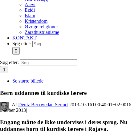
Alevi
Ezidi
Islam
Kristendom
Øvrige religioner
Zarathustrianisme
KONTAKT
Søg efter:
Søg efter:
Se større billede
Børn uddannes til kurdiske lærere
By
Deniz Berxwedan Serinci
|
2013-10-16T00:40:01+02:00
16.
oktober 2013
|
Engang måtte de ikke undervises i deres sprog. Nu
uddannes børn til kurdisk lærere i Rojava.