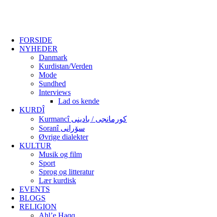
FORSIDE
NYHEDER
Danmark
Kurdistan/Verden
Mode
Sundhed
Interviews
Lad os kende
KURDÎ
Kurmancî کورمانجی / بادینی
Soranî سۆرانی
Øvrige dialekter
KULTUR
Musik og film
Sport
Sprog og litteratur
Lær kurdisk
EVENTS
BLOGS
RELIGION
Ahl’e Haqq