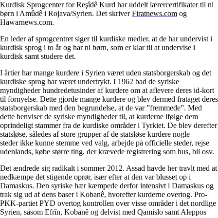
Kurdisk Sprogcenter for Reşîdê Kurd har uddelt lærercertifikater til ni
børn i Amûdê i Rojava/Syrien. Det skriver
Firatnews.com
og
Hawarnews.com.
En leder af sprogcentret siger til kurdiske medier, at de har undervist i
kurdisk sprog i to år og har ni børn, som er klar til at undervise i
kurdisk samt studere det.
I årtier har mange kurdere i Syrien været uden statsborgerskab og det
kurdiske sprog har været undertrykt. I 1962 bad de syriske
myndigheder hundredetusinder af kurdere om at aflevere deres id-kort
til fornyelse. Dette gjorde mange kurdere og blev dermed frataget deres
statsborgerskab med den begrundelse, at de var ”fremmede”. Med
dette henviser de syriske myndigheder til, at kurderne ifølge dem
oprindeligt stammer fra de kurdiske områder i Tyrkiet. De blev derefter
statsløse, således af store grupper af de statsløse kurdere nogle
steder ikke kunne stemme ved valg, arbejde på officielle steder, rejse
udenlands, købe større ting, der krævede registrering som hus, bil osv.
Det ændrede sig radikalt i sommer 2012. Assad havde her travlt med at
nedkæmpe det stigende oprør, især efter at den var blusset op i
Damaskus. Den syriske hær kæmpede derfor intensivt i Damaskus og
trak sig ud af dens baser i Kobanê, hvorefter kurderne overtog. Pro-
PKK-partiet PYD overtog kontrollen over visse områder i det nordlige
Syrien, såsom Efrîn, Kobanê og delvist med Qamislo samt Aleppos