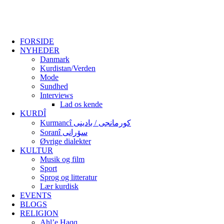
FORSIDE
NYHEDER
Danmark
Kurdistan/Verden
Mode
Sundhed
Interviews
Lad os kende
KURDÎ
Kurmancî کورمانجی / بادینی
Soranî سۆرانی
Øvrige dialekter
KULTUR
Musik og film
Sport
Sprog og litteratur
Lær kurdisk
EVENTS
BLOGS
RELIGION
Ahl’e Haqq