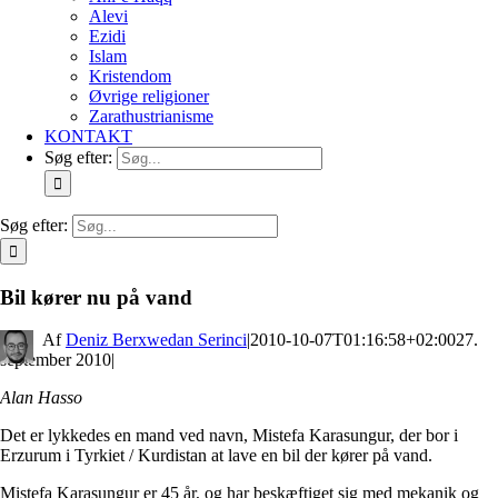
Alevi
Ezidi
Islam
Kristendom
Øvrige religioner
Zarathustrianisme
KONTAKT
Søg efter:
Søg efter:
Bil kører nu på vand
By
Deniz Berxwedan Serinci
|
2010-10-07T01:16:58+02:00
27.
september 2010
|
Alan Hasso
Det er lykkedes en mand ved navn, Mistefa Karasungur, der bor i
Erzurum i Tyrkiet / Kurdistan at lave en bil der kører på vand.
Mistefa Karasungur er 45 år, og har beskæftiget sig med mekanik og