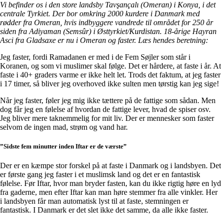
Vi befinder os i den store landsby Tavşançalı (Omeran) i Konya, i det
centrale Tyrkiet. Der bor omkring 2000 kurdere i Danmark med
rødder fra Omeran, hvis indbyggere vandrede til området for 250 år
siden fra Adiyaman (Semsûr) i Østtyrkiet/Kurdistan. 18-årige Hayran
Asci fra Gladsaxe er nu i Omeran og faster. Læs hendes beretning:
Jeg faster, fordi Ramadanen er med i de Fem Søjler som står i
Koranen, og som vi muslimer skal følge. Det er hårdere, at faste i år. At
faste i 40+ graders varme er ikke helt let. Trods det faktum, at jeg faster
i 17 timer, så bliver jeg overhoved ikke sulten men tørstig kan jeg sige!
Når jeg faster, føler jeg mig ikke tættere på de fattige som sådan. Men
dog får jeg en følelse af hvordan de fattige lever, hvad de spiser osv.
Jeg bliver mere taknemmelig for mit liv. Der er mennesker som faster
selvom de ingen mad, strøm og vand har.
”Sidste fem minutter inden Iftar er de værste”
Der er en kæmpe stor forskel på at faste i Danmark og i landsbyen. Det
er første gang jeg faster i et muslimsk land og det er en fantastisk
følelse. Før Iftar, hvor man bryder fasten, kan du ikke rigtig høre en lyd
fra gaderne, men efter Iftar kan man høre stemmer fra alle vinkler. Her
i landsbyen får man automatisk lyst til at faste, stemningen er
fantastisk. I Danmark er det slet ikke det samme, da alle ikke faster.