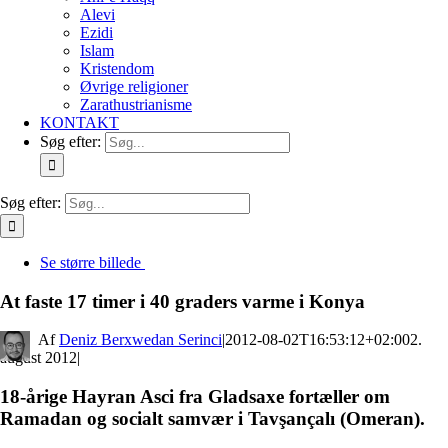
Alevi
Ezidi
Islam
Kristendom
Øvrige religioner
Zarathustrianisme
KONTAKT
Søg efter:
Søg efter:
Se større billede
At faste 17 timer i 40 graders varme i Konya
By
Deniz Berxwedan Serinci
|
2012-08-02T16:53:12+02:00
2.
august 2012
|
18-årige Hayran Asci fra Gladsaxe fortæller om
Ramadan og socialt samvær i Tavşançalı (Omeran)
.