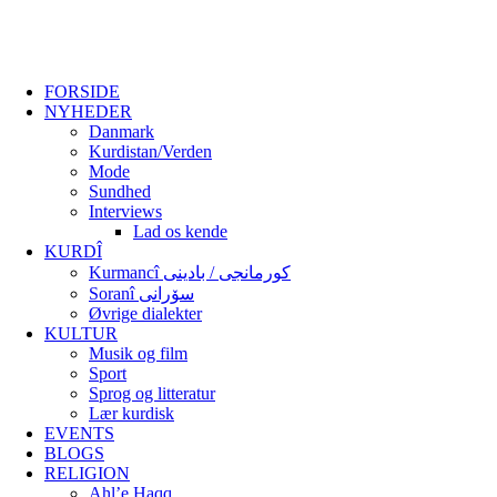
FORSIDE
NYHEDER
Danmark
Kurdistan/Verden
Mode
Sundhed
Interviews
Lad os kende
KURDÎ
Kurmancî کورمانجی / بادینی
Soranî سۆرانی
Øvrige dialekter
KULTUR
Musik og film
Sport
Sprog og litteratur
Lær kurdisk
EVENTS
BLOGS
RELIGION
Ahl’e Haqq