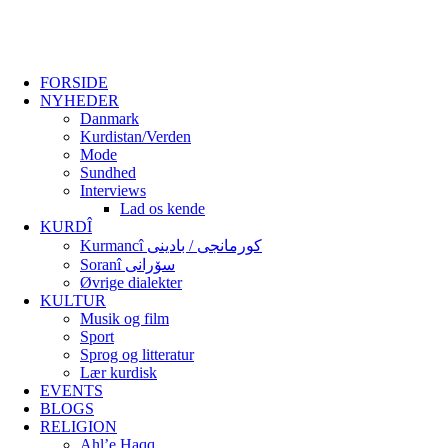
FORSIDE
NYHEDER
Danmark
Kurdistan/Verden
Mode
Sundhed
Interviews
Lad os kende
KURDÎ
Kurmancî کورمانجی / بادینی
Soranî سۆرانی
Øvrige dialekter
KULTUR
Musik og film
Sport
Sprog og litteratur
Lær kurdisk
EVENTS
BLOGS
RELIGION
Ahl’e Haqq