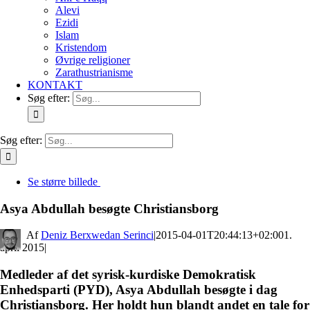
Alevi
Ezidi
Islam
Kristendom
Øvrige religioner
Zarathustrianisme
KONTAKT
Søg efter:
Søg efter:
Se større billede
Asya Abdullah besøgte Christiansborg
By
Deniz Berxwedan Serinci
|
2015-04-01T20:44:13+02:00
1.
april 2015
|
Medleder af det syrisk-kurdiske Demokratisk
Enhedsparti (PYD), Asya Abdullah besøgte i dag
Christiansborg. Her holdt hun blandt andet en tale for