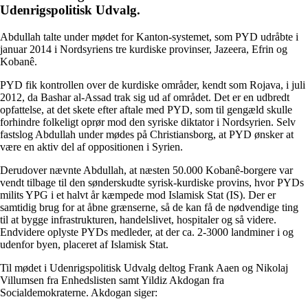
Udenrigspolitisk Udvalg.
Abdullah talte under mødet for Kanton-systemet, som PYD udråbte i
januar 2014 i Nordsyriens tre kurdiske provinser, Jazeera, Efrin og
Kobanê.
PYD fik kontrollen over de kurdiske områder, kendt som Rojava, i juli
2012, da Bashar al-Assad trak sig ud af området. Det er en udbredt
opfattelse, at det skete efter aftale med PYD, som til gengæld skulle
forhindre folkeligt oprør mod den syriske diktator i Nordsyrien. Selv
fastslog Abdullah under mødes på Christiansborg, at PYD ønsker at
være en aktiv del af oppositionen i Syrien.
Derudover nævnte Abdullah, at næsten 50.000 Kobanê-borgere var
vendt tilbage til den sønderskudte syrisk-kurdiske provins, hvor PYDs
milits YPG i et halvt år kæmpede mod Islamisk Stat (IS). Der er
samtidig brug for at åbne grænserne, så de kan få de nødvendige ting
til at bygge infrastrukturen, handelslivet, hospitaler og så videre.
Endvidere oplyste PYDs medleder, at der ca. 2-3000 landminer i og
udenfor byen, placeret af Islamisk Stat.
Til mødet i Udenrigspolitisk Udvalg deltog Frank Aaen og Nikolaj
Villumsen fra Enhedslisten samt Yildiz Akdogan fra
Socialdemokraterne. Akdogan siger: