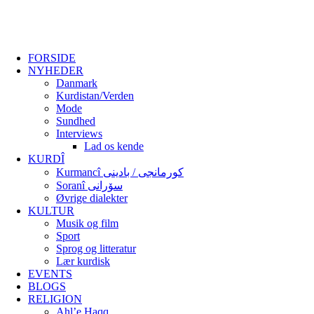
FORSIDE
NYHEDER
Danmark
Kurdistan/Verden
Mode
Sundhed
Interviews
Lad os kende
KURDÎ
Kurmancî کورمانجی / بادینی
Soranî سۆرانی
Øvrige dialekter
KULTUR
Musik og film
Sport
Sprog og litteratur
Lær kurdisk
EVENTS
BLOGS
RELIGION
Ahl’e Haqq