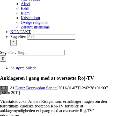
Alevi
Ezidi
Islam
Kristendom
Øvrige religioner
Zarathustrianisme
KONTAKT
Søg efter:
Søg efter:
Se større billede
Anklageren i gang med at oversætte Roj-TV
By
Deniz Berxwedan Serinci
|
2011-01-07T12:42:38+01:00
7.
januar 2011
|
Vicestatsadvokat Anders Risager, som er anklager i sagen om den
terrortiltalte kurdiske tv-station Roj-TV fortæller, at
anklagemyndigheden er i gang med at oversætte Roj-TV’s
udsendelser.