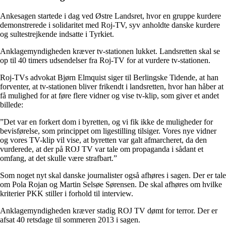
Ankesagen startede i dag ved Østre Landsret, hvor en gruppe kurdere
demonstrerede i solidaritet med Roj-TV, syv anholdte danske kurdere
og sultestrejkende indsatte i Tyrkiet.
Anklagemyndigheden kræver tv-stationen lukket. Landsretten skal se
op til 40 timers udsendelser fra Roj-TV for at vurdere tv-stationen.
Roj-TVs advokat Bjørn Elmquist siger til Berlingske Tidende, at han
forventer, at tv-stationen bliver frikendt i landsretten, hvor han håber at
få mulighed for at føre flere vidner og vise tv-klip, som giver et andet
billede:
”Det var en forkert dom i byretten, og vi fik ikke de muligheder for
bevisførelse, som princippet om ligestilling tilsiger. Vores nye vidner
og vores TV-klip vil vise, at byretten var galt afmarcheret, da den
vurderede, at der på ROJ TV var tale om propaganda i sådant et
omfang, at det skulle være strafbart.”
Som noget nyt skal danske journalister også afhøres i sagen. Der er tale
om Pola Rojan og Martin Selsøe Sørensen. De skal afhøres om hvilke
kriterier PKK stiller i forhold til interview.
Anklagemyndigheden kræver stadig ROJ TV dømt for terror. Der er
afsat 40 retsdage til sommeren 2013 i sagen.