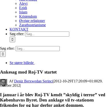
Alevi
Ezidi
Islam
Kristendom
Øvrige religioner
Zarathustrianisme
KONTAKT
Søg efter:
Søg efter:
Se større billede
Ankesag mod Roj-TV startet
By
Deniz Berxwedan Serinci
|
2012-10-29T17:20:09+01:00
29.
oktober 2012
|
I januar i år blev Roj-TV kendt ”skyldig i terror” ved
Københavns Byret. Den anklage vil tv-stationen
frikendes for og har derfor anket dommen.