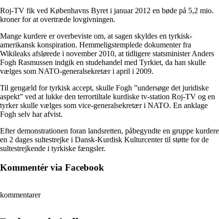
Roj-TV fik ved Københavns Byret i januar 2012 en bøde på 5,2 mio.
kroner for at overtræde lovgivningen.
Mange kurdere er overbeviste om, at sagen skyldes en tyrkisk-
amerikansk konspiration. Hemmeligstemplede dokumenter fra
Wikileaks afslørede i november 2010, at tidligere statsminister Anders
Fogh Rasmussen indgik en studehandel med Tyrkiet, da han skulle
vælges som NATO-generalsekretær i april i 2009.
Til gengæld for tyrkisk accept, skulle Fogh ”undersøge det juridiske
aspekt” ved at lukke den terrortiltale kurdiske tv-station Roj-TV og en
tyrker skulle vælges som vice-generalsekretær i NATO. En anklage
Fogh selv har afvist.
Efter demonstrationen foran landsretten, påbegyndte en gruppe kurdere
en 2 dages sultestrejke i Dansk-Kurdisk Kulturcenter til støtte for de
sultestrejkende i tyrkiske fængsler.
Kommentér via Facebook
kommentarer