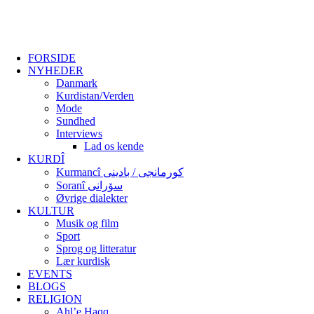
FORSIDE
NYHEDER
Danmark
Kurdistan/Verden
Mode
Sundhed
Interviews
Lad os kende
KURDÎ
Kurmancî کورمانجی / بادینی
Soranî سۆرانی
Øvrige dialekter
KULTUR
Musik og film
Sport
Sprog og litteratur
Lær kurdisk
EVENTS
BLOGS
RELIGION
Ahl’e Haqq