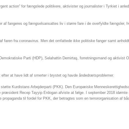
t action” for fængslede politikere, aktivister og journalister i Tyrkiet i anled
r af fangeres og fængselsansattes liv i større fare i de overfyldte fængsler, h
 af faren fra coronavirus. Men det omfattede ikke politiske fanger samt anhold
s Demokratiske Parti (HDP), Selahattin Demirtaş, forretningsmand og aktivist
 efter at have lidt af smerter i brystet og havde åndedrætsproblemer.
at støtte Kurdistans Arbejderparti (PKK). Den Europæiske Menneskerettighed
ske præsident Recep Tayyip Erdogan afviste at følge. I september 2018 idømte 
e propaganda til fordel for PKK, der betragtes som en terrororganisation af bå