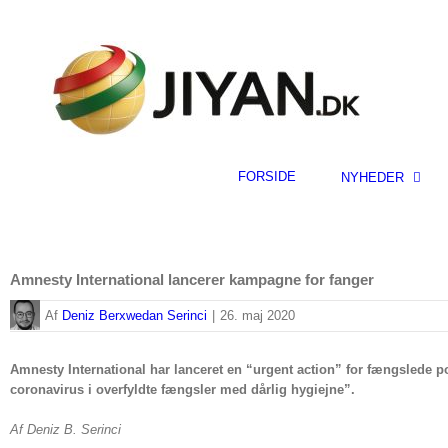
Skip
to
content
FORSIDE
NYHEDER
Amnesty International lancerer kampagne for fanger
By
Deniz Berxwedan Serinci
|
26. maj 2020
Amnesty International har lanceret en “urgent action” for fængslede politi
coronavirus i overfyldte fængsler med dårlig hygiejne”.
Af Deniz B. Serinci