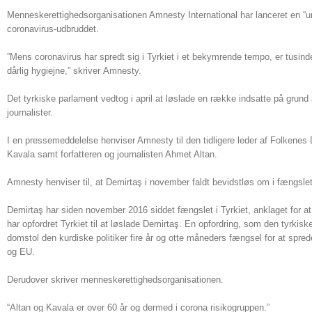
Menneskerettighedsorganisationen Amnesty International har lanceret en “urgen
coronavirus-udbruddet.
”Mens coronavirus har spredt sig i Tyrkiet i et bekymrende tempo, er tusinde
dårlig hygiejne,” skriver Amnesty.
Det tyrkiske parlament vedtog i april at løslade en række indsatte på grund
journalister.
I en pressemeddelelse henviser Amnesty til den tidligere leder af Folkene
Kavala samt forfatteren og journalisten Ahmet Altan.
Amnesty henviser til, at Demirtaş i november faldt bevidstløs om i fængslet
Demirtaş har siden november 2016 siddet fængslet i Tyrkiet, anklaget for 
har opfordret Tyrkiet til at løslade Demirtaş. En opfordring, som den tyrki
domstol den kurdiske politiker fire år og otte måneders fængsel for at spred
og EU.
Derudover skriver menneskerettighedsorganisationen.
“Altan og Kavala er over 60 år og dermed i corona risikogruppen.”