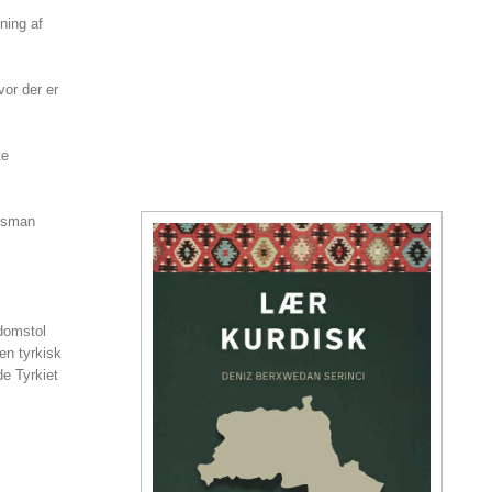
ning af
vor der er
te
 Osman
sdomstol
en tyrkisk
de Tyrkiet