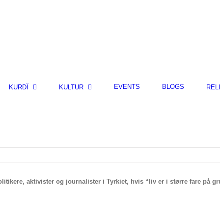
EVENTS
BLOGS
KURDÎ
KULTUR
REL
kere, aktivister og journalister i Tyrkiet, hvis “liv er i større fare på g