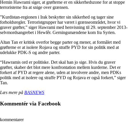
Hemin Hawrami siger, at grøfterne er en sikkerhedszone for at stoppe
terroristerne fra at snige over grænsen.
”Kurdistan-regionen i Irak beskytter sin sikkerhed og tager sine
forholdsregler. Terroristgrupper har været i grænseområdet, hvor vi
graver grøfter,” siger Hawrami med henvisning til 29. september 2013-
selvmordsangrebet i Hewlêr. Gerningsmændene kom fra Syrien.
Altan Tan er kritisk overfor begge parter og mener, at formålet med
grøfterne er at isolere Rojava og straffe PYD for sin politik med at
udelukke PDK-S og andre parter.
“Hawramis ord er politiske. Det skal han jo sige. Hvis du graver
grøfter, skaber det blot mere konfrontation mellem kurderne. Det er
forkert af PYD at regere alene, uden at involvere andre, men PDKs
politik med at isolere og straffe PYD og Rojava er også forkert,” siger
Tan.
Læs mere på
BASNEWS
Kommentér via Facebook
kommentarer