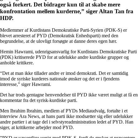
også forkert. Det bidrager kun til at skabe mere
konfrontation mellem kurderne,” siger Altan Tan fra
HDP.
Medlemmer af Kurdistans Demokratiske Parti-Syrien (PDK-S) er
blevet arresteret af PYD (Demokratisk Enhedsparti) med den
begrundelse, at de ulovligt forsøgte at danne deres egen hær.
Hemin Hawrami, udenrigsansvarlig for ​​Kurdistans Demokratiske Parti
(PDK) kritiserede PYD for at udelukke andre kurdiske grupper og
anholde kritikere.
“Det at man ikke tillader andre er imod demokrati. Det er samtidig
imod de syriske kurderes nationale ønsker og det er i fjendens
interesse,” siger Hawrami.
Det har trods gentagne henvendelser til PYD ikke været muligt at få en
kommentar fra det syrisk-kurdiske parti.
Men Ibrahim Ibrahim, medlem af PYDs Mediaudvalg, fortalte i et
interview Ara News, at hans parti ikke modsætter sig eller udelukker
andre partier i at tage del i selvstyreadministration ledet af PYD. Han
siger, at kritikerne arbejder mod PYD.
”PYD er væsentlige uenig med PDK-S, fordi de ønsker at præsentere