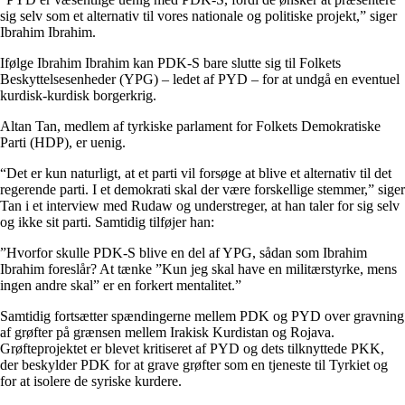
sig selv som et alternativ til vores nationale og politiske projekt,” siger
Ibrahim Ibrahim.
Ifølge Ibrahim Ibrahim kan PDK-S bare slutte sig til Folkets
Beskyttelsesenheder (YPG) – ledet af PYD – for at undgå en eventuel
kurdisk-kurdisk borgerkrig.
Altan Tan, medlem af tyrkiske parlament for Folkets Demokratiske
Parti (HDP), er uenig.
“Det er kun naturligt, at et parti vil forsøge at blive et alternativ til det
regerende parti. I et demokrati skal der være forskellige stemmer,” siger
Tan i et interview med Rudaw og understreger, at han taler for sig selv
og ikke sit parti. Samtidig tilføjer han:
”Hvorfor skulle PDK-S blive en del af YPG, sådan som Ibrahim
Ibrahim foreslår? At tænke ”Kun jeg skal have en militærstyrke, mens
ingen andre skal” er en forkert mentalitet.”
Samtidig fortsætter spændingerne mellem PDK og PYD over gravning
af grøfter på grænsen mellem Irakisk Kurdistan og Rojava.
Grøfteprojektet er blevet kritiseret af PYD og dets tilknyttede PKK,
der beskylder PDK for at grave grøfter som en tjeneste til Tyrkiet og
for at isolere de syriske kurdere.