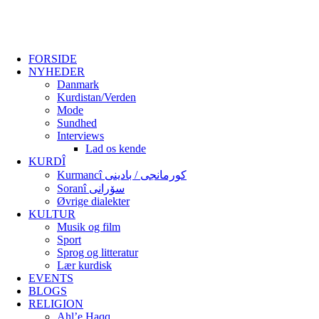
FORSIDE
NYHEDER
Danmark
Kurdistan/Verden
Mode
Sundhed
Interviews
Lad os kende
KURDÎ
Kurmancî کورمانجی / بادینی
Soranî سۆرانی
Øvrige dialekter
KULTUR
Musik og film
Sport
Sprog og litteratur
Lær kurdisk
EVENTS
BLOGS
RELIGION
Ahl’e Haqq