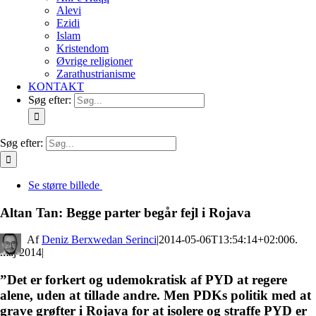
Alevi
Ezidi
Islam
Kristendom
Øvrige religioner
Zarathustrianisme
KONTAKT
Søg efter:
Søg efter:
Se større billede
Altan Tan: Begge parter begår fejl i Rojava
By
Deniz Berxwedan Serinci
|
2014-05-06T13:54:14+02:00
6.
maj 2014
|
”Det er forkert og udemokratisk af PYD at regere
alene, uden at tillade andre. Men PDKs politik med at
grave grøfter i Rojava for at isolere og straffe PYD er