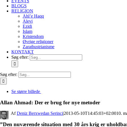
EVENTS
BLOGS
RELIGION
Ahl’e Haqq
Alevi
Ezidi
Islam
Kristendom
Øvrige religioner
Zarathustrianisme
KONTAKT
Søg efter:
Søg efter:
Se større billede
Allan Ahmad: Der er brug for nye metoder
By
Deniz Berxwedan Serinci
|
2013-05-10T14:45:03+02:00
10. m
”Den nuværende situation med 30 års krig er uholdbar.