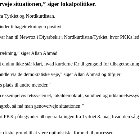
eje situationen,” siger lokalpolitiker.
ra Tyrkiet og Nordkurdistan.
der tilbagetrækningen positivt.
 var han til Newroz i Diyarbekir i Nordkurdistan/Tyrkiet, hvor PKKs le
etrækning,” siger Allan Ahmad.
endnu ikke står klart, hvad kurderne får til gengæld for tilbagetræknin
handle via de demokratiske veje,” siger Allan Ahmad og tilføjer:
 plads til andre metoder.”
, i eksempelvis retssystemet, lokaldemokrati, sundhed og uddannelsessys
rngreb, så må man genoverveje situationen.”
 PKK påbegynder tilbagetrækningen fra Tyrkiet 8. maj, hvad den så gjor
kstra grund til at være optimistisk i forhold til processen.