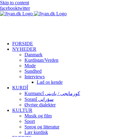
Skip to content
facebook
twitter
FORSIDE
NYHEDER
Danmark
Kurdistan/Verden
Mode
Sundhed
Interviews
Lad os kende
KURDÎ
Kurmancî کورمانجی / بادینی
Soranî سۆرانی
Øvrige dialekter
KULTUR
Musik og film
Sport
Sprog og litteratur
Lær kurdisk