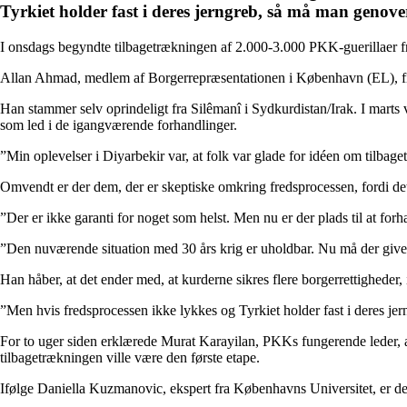
Tyrkiet holder fast i deres jerngreb, så må man genoverv
I onsdags begyndte tilbagetrækningen af 2.000-3.000 PKK-guerillaer f
Allan Ahmad, medlem af Borgerrepræsentationen i København (EL), fin
Han stammer selv oprindeligt fra Silêmanî i Sydkurdistan/Irak. I marts
som led i de igangværende forhandlinger.
”Min oplevelser i Diyarbekir var, at folk var glade for idéen om tilbag
Omvendt er der dem, der er skeptiske omkring fredsprocessen, fordi det 
”Der er ikke garanti for noget som helst. Men nu er der plads til at for
”Den nuværende situation med 30 års krig er uholdbar. Nu må der gives
Han håber, at det ender med, at kurderne sikres flere borgerrettigheder
”Men hvis fredsprocessen ikke lykkes og Tyrkiet holder fast i deres je
For to uger siden erklærede Murat Karayilan, PKKs fungerende leder, at
tilbagetrækningen ville være den første etape.
Ifølge Daniella Kuzmanovic, ekspert fra Københavns Universitet, er der e