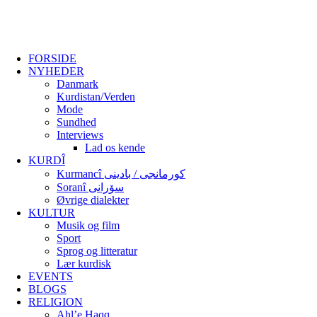
FORSIDE
NYHEDER
Danmark
Kurdistan/Verden
Mode
Sundhed
Interviews
Lad os kende
KURDÎ
Kurmancî کورمانجی / بادینی
Soranî سۆرانی
Øvrige dialekter
KULTUR
Musik og film
Sport
Sprog og litteratur
Lær kurdisk
EVENTS
BLOGS
RELIGION
Ahl’e Haqq