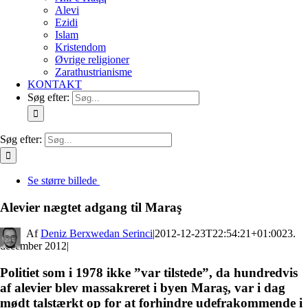
Alevi
Ezidi
Islam
Kristendom
Øvrige religioner
Zarathustrianisme
KONTAKT
Søg efter:
Søg efter:
Se større billede
Alevier nægtet adgang til Maraş
By
Deniz Berxwedan Serinci
|
2012-12-23T22:54:21+01:00
23.
december 2012
|
Politiet som i 1978 ikke ”var tilstede”, da hundredvis
af alevier blev massakreret i byen Maraş, var i dag
mødt talstærkt op for at forhindre udefrakommende i