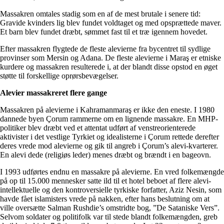
Massakren omtales stadig som en af de mest brutale i senere tid:
Gravide kvinders lig blev fundet voldtaget og med opsprættede maver.
Et barn blev fundet dræbt, sømmet fast til et træ igennem hovedet.
Efter massakren flygtede de fleste alevierne fra bycentret til sydlige
provinser som Mersin og Adana. De fleste alevierne i Maraş er etniske
kurdere og massakren resulterede i, at der blandt disse opstod en øget
støtte til forskellige oprørsbevægelser.
Alevier massakreret flere gange
Massakren på alevierne i Kahramanmaraş er ikke den eneste. I 1980
dannede byen Çorum rammerne om en lignende massakre. En MHP-
politiker blev dræbt ved et attentat udført af venstreorienterede
aktivister i det vestlige Tyrkiet og idealisterne i Çorum rettede derefter
deres vrede mod alevierne og gik til angreb i Çorum’s alevi-kvarterer.
En alevi dede (religiøs leder) menes dræbt og brændt i en bageovn.
I 1993 udførtes endnu en massakre på alevierne. En vred folkemængde
på op til 15.000 mennesker satte ild til et hotel beboet af flere alevi-
intellektuelle og den kontroversielle tyrkiske forfatter, Aziz Nesin, som
havde fået islamisters vrede på nakken, efter hans beslutning om at
ville oversætte Salman Rushdie’s omstridte bog, ”De Sataniske Vers”.
Selvom soldater og politifolk var til stede blandt folkemængden, greb