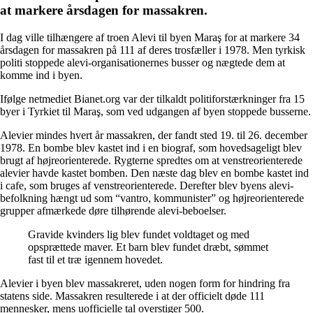
at markere årsdagen for massakren.
I dag ville tilhængere af troen Alevi til byen Maraş for at markere 34
årsdagen for massakren på 111 af deres trosfæller i 1978. Men tyrkisk
politi stoppede alevi-organisationernes busser og nægtede dem at
komme ind i byen.
Ifølge netmediet Bianet.org var der tilkaldt politiforstærkninger fra 15
byer i Tyrkiet til Maraş, som ved udgangen af byen stoppede busserne.
Alevier mindes hvert år massakren, der fandt sted 19. til 26. december
1978. En bombe blev kastet ind i en biograf, som hovedsageligt blev
brugt af højreorienterede. Rygterne spredtes om at venstreorienterede
alevier havde kastet bomben. Den næste dag blev en bombe kastet ind
i cafe, som bruges af venstreorienterede. Derefter blev byens alevi-
befolkning hængt ud som “vantro, kommunister” og højreorienterede
grupper afmærkede døre tilhørende alevi-beboelser.
Gravide kvinders lig blev fundet voldtaget og med
opsprættede maver. Et barn blev fundet dræbt, sømmet
fast til et træ igennem hovedet.
Alevier i byen blev massakreret, uden nogen form for hindring fra
statens side. Massakren resulterede i at der officielt døde 111
mennesker, mens uofficielle tal overstiger 500.