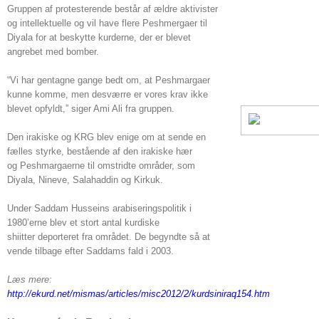
Gruppen af protesterende består af ældre aktivister
og intellektuelle og vil have flere Peshmergaer til
Diyala for at beskytte kurderne, der er blevet
angrebet med bomber.
“Vi har gentagne gange bedt om, at Peshmargaer
kunne komme, men desværre er vores krav ikke
blevet opfyldt,” siger Ami Ali fra gruppen.
Den irakiske og KRG blev enige om at sende en
fælles styrke, bestående af den irakiske hær
og Peshmargaerne til omstridte områder, som
Diyala, Nineve, Salahaddin og Kirkuk.
Under Saddam Husseins arabiseringspolitik i
1980’erne blev et stort antal kurdiske
shiitter deporteret fra området. De begyndte så at
vende tilbage efter Saddams fald i 2003.
Læs mere:
http://ekurd.net/mismas/articles/misc2012/2/kurdsiniraq154.htm