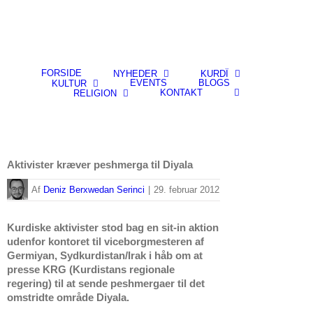
FORSIDE
NYHEDER
KURDÎ
EVENTS
BLOGS
KULTUR
KONTAKT
RELIGION
Aktivister kræver peshmerga til Diyala
By
Deniz Berxwedan Serinci
|
29. februar 2012
Kurdiske aktivister stod bag en sit-in aktion
udenfor kontoret til viceborgmesteren af
Germiyan, Sydkurdistan/Irak i håb om at
presse KRG (Kurdistans regionale
regering) til at sende peshmergaer til det
omstridte område Diyala.