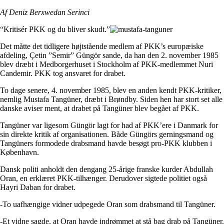
Af Deniz Berxwedan Serinci
“Kritisér PKK og du bliver skudt.”
Det måtte det tidligere højtstående medlem af PKK’s europæiske
afdeling, Çetin ”Semir” Güngör sande, da han den 2. november 1985
blev dræbt i Medborgerhuset i Stockholm af PKK-medlemmet Nuri
Candemir. PKK tog ansvaret for drabet.
To dage senere, 4. november 1985, blev en anden kendt PKK-kritiker,
nemlig Mustafa Tangüner, dræbt i Brøndby. Siden hen har stort set alle
danske aviser ment, at drabet på Tangüner blev begået af PKK.
Tangüner var ligesom Güngör lagt for had af PKK’ere i Danmark for
sin direkte kritik af organisationen. Både Güngörs gerningsmand og
Tangüners formodede drabsmand havde besøgt pro-PKK klubben i
København.
Dansk politi anholdt den dengang 25-årige franske kurder Abdullah
Oran, en erklæret PKK-tilhænger. Derudover sigtede politiet også
Hayri Daban for drabet.
-To uafhængige vidner udpegede Oran som drabsmand til Tangüner.
-Et vidne sagde, at Oran havde indrømmet at stå bag drab på Tangüner.