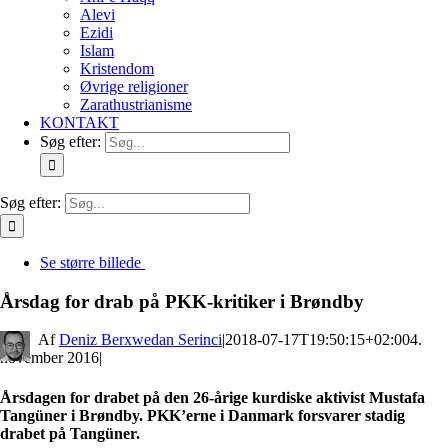
Alevi
Ezidi
Islam
Kristendom
Øvrige religioner
Zarathustrianisme
KONTAKT
Søg efter:
Søg efter:
Se større billede
Årsdag for drab på PKK-kritiker i Brøndby
By
Deniz Berxwedan Serinci
|
2018-07-17T19:50:15+02:00
4.
november 2016
|
Årsdagen for drabet på den 26-årige kurdiske aktivist Mustafa
Tangüner i Brøndby. PKK’erne i Danmark forsvarer stadig
drabet på Tangüner.