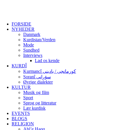
FORSIDE
NYHEDER
Danmark
Kurdistan/Verden
Mode
Sundhed
Interviews
Lad os kende
KURDÎ
Kurmancî کورمانجی / بادینی
Soranî سۆرانی
Øvrige dialekter
KULTUR
Musik og film
Sport
Sprog og litteratur
Lær kurdisk
EVENTS
BLOGS
RELIGION
Ahl’e Haqq