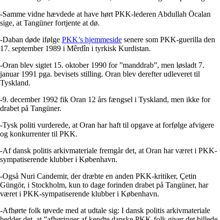
-Samme vidne hævdede at have hørt PKK-lederen Abdullah Öcalan
sige, at Tangüner fortjente at dø.
-Daban døde ifølge
PKK’s hjemmeside
senere som PKK-guerilla den
17. september 1989 i Mêrdîn i tyrkisk Kurdistan.
-Oran blev sigtet 15. oktober 1990 for ”manddrab”, men løsladt 7.
januar 1991 pga. bevisets stilling. Oran blev derefter udleveret til
Tyskland.
-9. december 1992 fik Oran 12 års fængsel i Tyskland, men ikke for
drabet på Tangüner.
-Tysk politi vurderede, at Oran har haft til opgave at forfølge afvigere
og konkurrenter til PKK.
-Af dansk politis arkivmateriale fremgår det, at Oran har været i PKK-
sympatiserende klubber i København.
-Også Nuri Candemir, der dræbte en anden PKK-kritiker, Çetin
Güngör, i Stockholm, kun to dage forinden drabet på Tangüner, har
været i PKK-sympatiserende klubber i København.
-Afhørte folk tøvede med at udtale sig: I dansk politis arkivmateriale
hedder det, at ”afhøringer af kendte danske PKK-folk giver det billede,