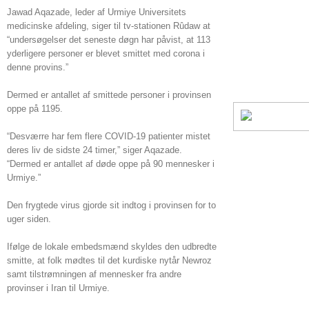
Jawad Aqazade, leder af Urmiye Universitets
medicinske afdeling, siger til tv-stationen Rûdaw at
“undersøgelser det seneste døgn har påvist, at 113
yderligere personer er blevet smittet med corona i
denne provins.”
Dermed er antallet af smittede personer i provinsen
oppe på 1195.
“Desværre har fem flere COVID-19 patienter mistet
deres liv de sidste 24 timer,” siger Aqazade.
“Dermed er antallet af døde oppe på 90 mennesker i
Urmiye.”
Den frygtede virus gjorde sit indtog i provinsen for to
uger siden.
Ifølge de lokale embedsmænd skyldes den udbredte
smitte, at folk mødtes til det kurdiske nytår Newroz
samt tilstrømningen af ​​mennesker fra andre
provinser i Iran til Urmiye.