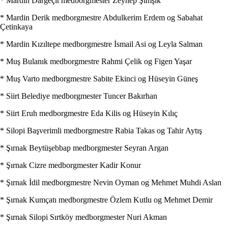
* Mardin Dargeçit medborgmester Zeynep Şimşik
* Mardin Derik medborgmestre Abdulkerim Erdem og Sabahat
Çetinkaya
* Mardin Kızıltepe medborgmestre İsmail Asi og Leyla Salman
* Muş Bulanık medborgmestre Rahmi Çelik og Figen Yaşar
* Muş Varto medborgmestre Sabite Ekinci og Hüseyin Güneş
* Siirt Belediye medborgmester Tuncer Bakırhan
* Siirt Eruh medborgmestre Eda Kilis og Hüseyin Kılıç
* Silopi Başverimli medborgmestre Rabia Takas og Tahir Aytış
* Şırnak Beytüşebbap medborgmester Seyran Argan
* Şırnak Cizre medborgmester Kadir Konur
* Şırnak İdil medborgmestre Nevin Oyman og Mehmet Muhdi Aslan
* Şırnak Kumçatı medborgmestre Özlem Kutlu og Mehmet Demir
* Şırnak Silopi Sırtköy medborgmester Nuri Akman