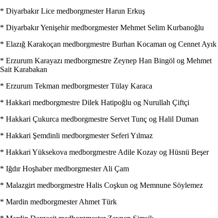
* Diyarbakır Lice medborgmester Harun Erkuş
* Diyarbakır Yenişehir medborgmester Mehmet Selim Kurbanoğlu
* Elazığ Karakoçan medborgmestre Burhan Kocaman og Cennet Ayık
* Erzurum Karayazı medborgmestre Zeynep Han Bingöl og Mehmet
Sait Karabakan
* Erzurum Tekman medborgmester Tülay Karaca
* Hakkari medborgmestre Dilek Hatipoğlu og Nurullah Çiftçi
* Hakkari Çukurca medborgmestre Servet Tunç og Halil Duman
* Hakkari Şemdinli medborgmester Seferi Yılmaz
* Hakkari Yüksekova medborgmestre Adile Kozay og Hüsnü Beşer
* Iğdır Hoşhaber medborgmester Ali Çam
* Malazgirt medborgmestre Halis Coşkun og Memnune Söylemez
* Mardin medborgmester Ahmet Türk