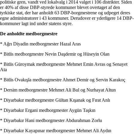
politiske gren, vandt ved lokalvalg i 2014 valget i 106 distrikter. Siden
er 40% af disse DBP-styrede kommuner blevet overtaget af den
tyrkiske stat, der har anholdt 63 DBP-borgmestrene og udpeget deres
egne administratorer i 43 kommuner. Derudover er yderligere 14 DBP-
kommuner lagt ind under statens styre.
De anholdte medborgmestre
* Ağrı Diyadin medborgmester Hazal Aras
* Bitlis medborgmestre Nevin Daşdemir og Hüseyin Olan
* Bitlis Güroymak medborgmestre Mehmet Emin Avras og Senayet
Ata
* Bitlis Ovakışla medborgmestre Ahmet Demir og Servin Karakoç
* Dersim medborgmestre Mehmet Ali Bul og Nurhayat Altun
* Diyarbakır medborgmestre Gültan Kışanak og Fırat Anlı
* Diyarbakır Ergani medborgmester Aygün Taşkın
* Diyarbakır Hani medborgmester Abdurahman Zorlu
* Diyarbakır Kayapınar medborgmester Mehmet Ali Aydın