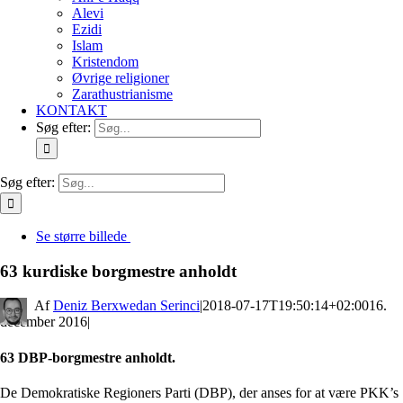
Alevi
Ezidi
Islam
Kristendom
Øvrige religioner
Zarathustrianisme
KONTAKT
Søg efter:
Søg efter:
Se større billede
63 kurdiske borgmestre anholdt
By
Deniz Berxwedan Serinci
|
2018-07-17T19:50:14+02:00
16.
december 2016
|
63 DBP-borgmestre anholdt.
De Demokratiske Regioners Parti (DBP), der anses for at være PKK’s