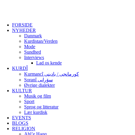
FORSIDE
NYHEDER
Danmark
Kurdistan/Verden
Mode
Sundhed
Interviews
Lad os kende
KURDÎ
Kurmancî کورمانجی / بادینی
Soranî سۆرانی
Øvrige dialekter
KULTUR
Musik og film
Sport
Sprog og litteratur
Lær kurdisk
EVENTS
BLOGS
RELIGION
Ahl’e Haqq